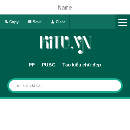
📝 Copy
💾 Save
🧹 Clear
FF
PUBG
Tạo kiểu chữ đẹp