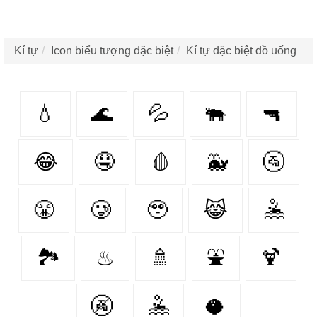
Kí tự
Icon biểu tượng đặc biệt
Kí tự đặc biệt đồ uống
💧
🌊
💦
🐃
🔫
😂
🤤
🩸
🐳
🚰
😤
🥲
🥹
😹
🤽
🏞️
♨
🚿
⛲
🍹
🚱
🤽‍
🥥