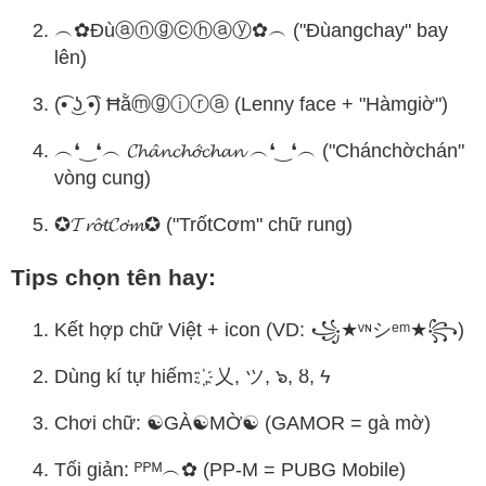
︵✿Đùⓐⓝⓖⓒⓗⓐⓨ✿︵ ("Đùangchay" bay
lên)
(͡• ͜ʖ ͡•) Ħằⓜⓖⓘⓡⓐ (Lenny face + "Hàmgiờ")
︵❛‿❛︵ 𝓒𝓱𝓪̂𝓷𝓬𝓱𝓸̛́𝓬𝓱𝓪𝓷 ︵❛‿❛︵ ("Chánchờchán"
vòng cung)
✪𝓣𝓻𝓸̂𝓽𝓒𝓸̛𝓶✪ ("TrốtCơm" chữ rung)
Tips chọn tên hay:
Kết hợp chữ Việt + icon (VD: ꧁★ᵛᶰシᵉᵐ★꧂)
Dùng kí tự hiếm: ҉, 乂, ツ, ๖, ȣ, ϟ
Chơi chữ: ☯GÀ☯MỜ☯ (GAMOR = gà mờ)
Tối giản: ᴾᴾᴹ︵✿ (PP-M = PUBG Mobile)