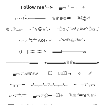
𝗙𝗼𝗹𝗹𝗼𝘄 𝗺𝗲╰┈➤
▄︻┻═┳一⌖
ᡕᠵ~۶•่‹›══━━━━
♕♛♚♔👑
𒅋
♔ 𓄂𓆃
⋆.˚✮🎧✮˚.⋆
*ੈ✩‧₊˚༺☆༻*ੈ✩‧₊˚
ᡕᠵデ气亠 Ak47 ✓
⋆༺𓆩☠︎︎𓆪༻⋆
()==[:::::::::::::>
▬▬ι═══════ﺤ
-═══════ι▬▬
●▬▬▬▬๑۩۩๑▬▬▬▬▬●
▄︻デ𝒜ℛℐℱ━一💥
🏴‍☠️💥🔫
✈
🗡️
⌐╦╦═─
ﮩ٨ـﮩﮩ٨ـ♡ﮩ٨ـﮩﮩ٨ـ
╾━╤デ╦︻
ᡕᠵデ气亠
▄︻デ۪۞━一💥⌖
𓆰♕𓆪👑♛𓆰♕𓆪