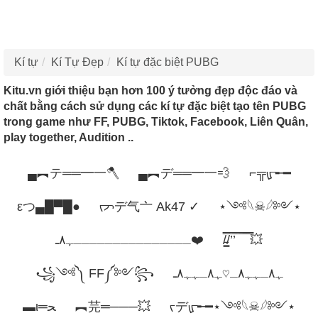
Kí tự
Kí Tự Đẹp
Kí tự đặc biệt PUBG
Kitu.vn giới thiệu bạn hơn 100 ý tưởng đẹp độc đáo và
chất bằng cách sử dụng các kí tự đặc biệt tạo tên PUBG
trong game như FF, PUBG, Tiktok, Facebook, Liên Quân,
play together, Audition ..
▄︻テ══━一🪓
▄︻デ══━一💨
⌐╦ᡁ᠊╾━
εつ▄█▀█●
ᡕᠵデ气亠 Ak47 ✓
⋆༺𓆩☠︎︎𓆪༻⋆
ـــــــــــــــﮩ٨ـ❤️️
/̵͇̿̿/’̿’̿ ̿ ̿̿ ̿̿ ̿̿💥
꧁༺༽ FF༼༻꧂
ﮩ٨ـﮩﮩ٨ـ♡ﮩ٨ـﮩﮩ٨ـ
▬ι═ﺤ
︻芫═───💥
ᡕデᡁ᠊╾━⋆༺𓆩☠︎︎𓆪༻⋆