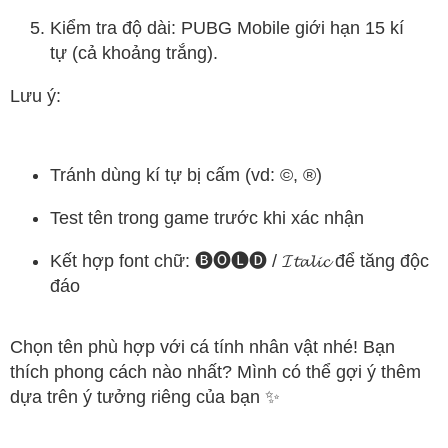
Kiểm tra độ dài: PUBG Mobile giới hạn 15 kí
tự (cả khoảng trắng).
Lưu ý:
Tránh dùng kí tự bị cấm (vd: ©, ®)
Test tên trong game trước khi xác nhận
Kết hợp font chữ: 🅑🅞🅛🅓 / 𝓘𝓽𝓪𝓵𝓲𝓬 để tăng độc
đáo
Chọn tên phù hợp với cá tính nhân vật nhé! Bạn
thích phong cách nào nhất? Mình có thể gợi ý thêm
dựa trên ý tưởng riêng của bạn ✨