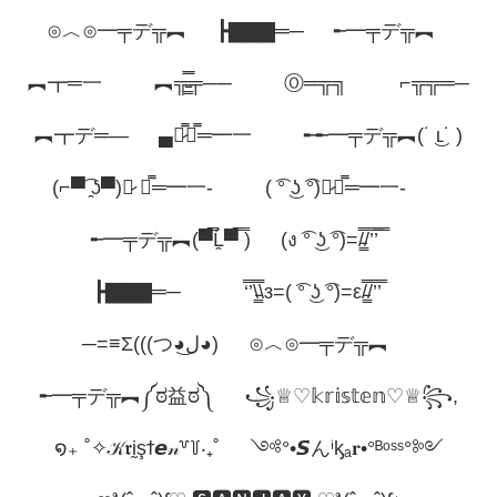
⊙︿⊙━╤デ╦︻
┣▇▇▇═─
╾━╤デ╦︻
︻┳═一
︻╦̵̵͇̿̿̿̿╤──
Ⓞ═╦╗
⌐╦╦═─
︻┳デ═—
▄︻̷̿┻̿═━一
╾╾━╤デ╦︻(˙ ͜ʟ˙ )
(⌐▀͡ ̯ʖ▀)︻̷ ┻̿═━一-
( ͡° ͜ʖ ͡°)︻̷┻̿═━一-
╾━╤デ╦︻(▀̿Ĺ̯▀̿ ̿)
(ง ͡° ͜ʖ ͡°)=/̵͇̿̿/’̿’̿̿̿̿ ̿̿
┣▇▇▇═─
‘̿’\̵͇̿̿\з=( ͡° ͜ʖ ͡°)=ε/̵͇̿̿/’̿’̿
─=≡Σ(((つ◕ل͜◕)
⊙︿⊙━╤デ╦︻
╾━╤デ╦︻༼ಠ益ಠ༽
꧁♕♡︎𝕜𝕣𝕚𝕤𝕥𝕖𝕟♡︎♕꧂,
໑₊ ˚✧𝒦𝖗ḭşϯ𝙚𝓃꒷꒦‧₊˚
༺°•𝙎んⁱᶄₐ𝐫•°ᴮᵒˢˢ°༻