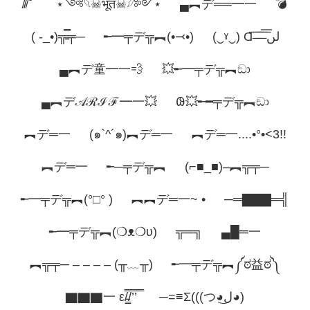
̸/̸̅̅ ̆̅ ̅̅ ̅̅
⋆༺𓆩☠︎︎भूत☠︎︎𓆪༻⋆
▄︻デ══━一
💣
( -_•)╦̵̵̿╤─
╾━╤デ╦︻(•⤙•)
(‿ˠ‿) Ɑ͞ ̶͞ ̶͞ ̶͞ لں͞
▄︻デ童━一💨
💥╾━╤デ╦︻ඞා
▄︻デ𝒜ℛℐℱ━一💥
𐐘💥╾━╤デ╦︻ඞා
︻デ═一
(๑`^´๑)︻デ═一
︻デ═一....•°•<3!!
︻デ═一
╾─╤デ╦︻
(⌐■_■)–︻╦╤─
╾━╤デ╦︻(°□° )
︻︻デ═一~ •
─═▇▇▇═╣
╾━╤デ╦︻(❍ᴥ❍ʋ)
╦═╗
▄█═一
︻╦╤─ – – – – (╥﹏╥)
╾━╤デ╦︻༼ಠ益ಠ༽
▇▇▇一 ε/̵͇̿̿/’̿’̿ ̿
─=≡Σ(((つ◕ل͜◕)