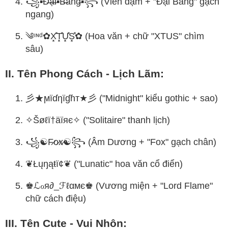
꧁▪️Đ̶ạ̶i̶▪️B̶àng̶▪️꧂ (Viền đậm + "Đại Bàng" gạch
ngang)
༄ᶦᶰᵈ✿X͓̽T͓̽U͓̽S͓̽✿ (Hoa văn + chữ "XTUS" chìm
sâu)
II. Tên Phong Cách - Lịch Lãm:
彡★ϻïɗηïɠɦᴛ★彡 ("Midnight" kiểu gothic + sao)
✧Šøℓï†äïяє✧ ("Solitaire" thanh lịch)
꧁☯︎F̷o̷x̷☯︎꧂ (Âm Dương + "Fox" gạch chân)
❦Łųŋąŧï¢❦ ("Lunatic" hoa văn cổ điển)
♚ℒℴя∂_ℱℓαмє♚ (Vương miện + "Lord Flame"
chữ cách điệu)
III. Tên Cute - Vui Nhộn: