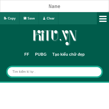
📝 Copy
💾 Save
🧹 Clear
FF
PUBG
Tạo kiểu chữ đẹp