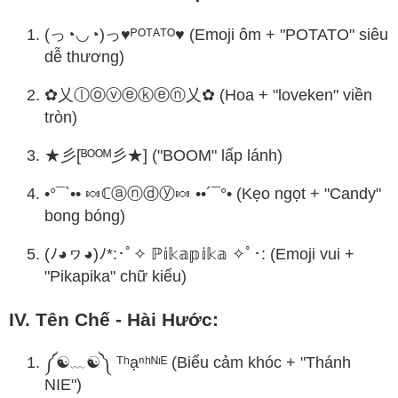
(っ◔◡◔)っ♥︎ᴾᴼᵀᴬᵀᴼ♥︎ (Emoji ôm + "POTATO" siêu
dễ thương)
✿乂ⓛⓞⓥⓔⓚⓔⓝ乂✿ (Hoa + "loveken" viền
tròn)
★彡[ᴮᴼᴼᴹ彡★] ("BOOM" lấp lánh)
•°¯`•• 🍬ℂⓐⓝⓓⓨ🍬 ••´¯°• (Kẹo ngọt + "Candy"
bong bóng)
(ﾉ◕ヮ◕)ﾉ*:･ﾟ✧ ℙ𝕚𝕜𝕒𝕡𝕚𝕜𝕒 ✧ﾟ･: (Emoji vui +
"Pikapika" chữ kiểu)
IV. Tên Chế - Hài Hước:
༼☯﹏☯༽ ᵀʰạⁿʰᴺᶦᴱ (Biểu cảm khóc + "Thánh
NIE")