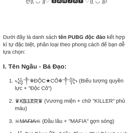
ღƪ(ˆ◡ˆ)ʃ♡ 🆂🅰🅽🅹🅰🆈 ♡ƪ(ˆ◡ˆ)ʃ♪
Dưới đây là danh sách
tên PUBG độc đáo
kết hợp
kí tự đặc biệt, phân loại theo phong cách để bạn dễ
lựa chọn:
I. Tên Ngầu - Bá Đạo:
꧁༒☬ĐỘC★CÔ☬༒꧂ (Biểu tượng quyền
lực + "Độc Cô")
♛K҉I҉L҉L҉E҉R҉♛ (Vương miện + chữ "KILLER" phủ
máu)
☠︎M̷A̷F̷I̷A̷☠︎ (Đầu lâu + "MAFIA" gợn sóng)