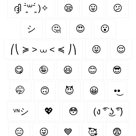
ദ്ദി ˉ͈̀꒳ˉ͈́ )✧
😪
😛
😕
シ
🤔
😍
😮
⎛⎝ ≽ > ⩊ < ≼ ⎠⎞
😝
😌
😋
🤪
😆
😊
😎
🤭
🙃
😈
😀
•͜•
ᵛᶰシ
💖
😳
(ง ͡° ͜ʖ ͡°)
😑
😜
💙
🥰
😨