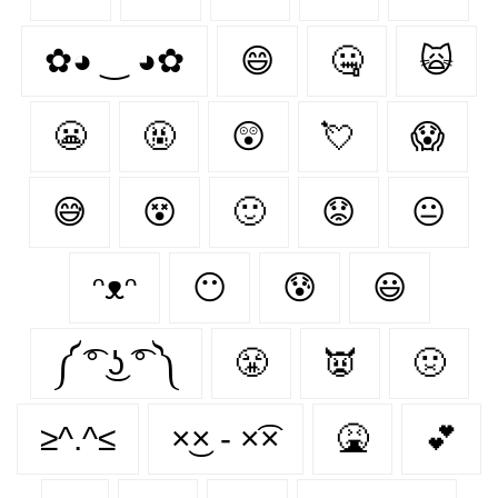
✿◕ ‿ ◕✿
😄
🤐
🙀
😬
🤬
😲
💘
😱
😅
😵
🙂
😟
😐
ᵔᴥᵔ
😶
😰
😃
༼ ͡° ͜ʖ ͡° ༽
😤
👿
🤢
≥^.^≤
×͜× - ×͡×
🤮
💕