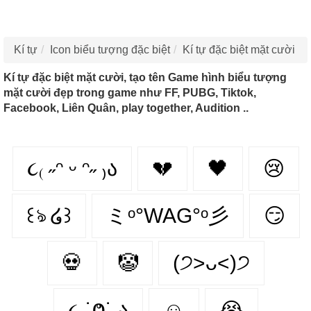
Kí tự
Icon biểu tượng đặc biệt
Kí tự đặc biệt mặt cười
Kí tự đặc biệt mặt cười, tạo tên Game hình biểu tượng
mặt cười đẹp trong game như FF, PUBG, Tiktok,
Facebook, Liên Quân, play together, Audition ..
૮₍ ˶ᵔ ᵕ ᵔ˶ ₎ა
💔
🖤
😢
꒰ঌ ໒꒱
ミᵒ°WAG°ᵒ彡
😏
💀
🤡
(੭˃ᴗ˂)੭
૮ ˙Ⱉ˙ ა
☺
😭