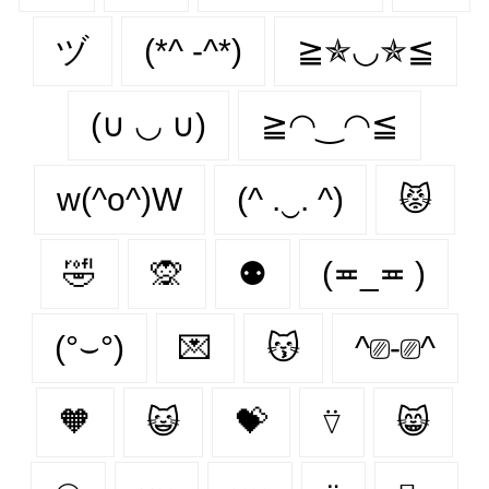
ヅ
(*^ -^*)
≧✯◡✯≦
(∪ ◡ ∪)
≧◠‿◠≦
w(^o^)W
(^ .‿. ^)
😾
🤣
🙊
⚉
(≖_≖ )
(°⌣°)
💌
😽
^⎚-⎚^
🧡
😺
💝
⍢
😸