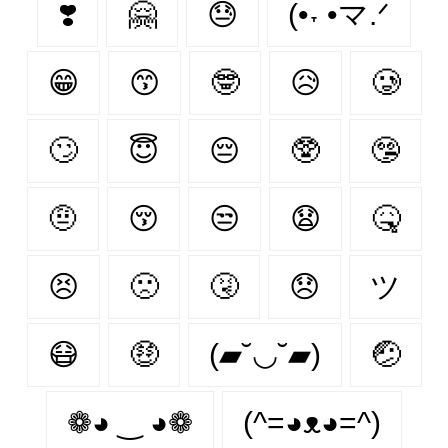
❣️
🤗
😓
(•˕ •マ.ᐟ
😁
😙
🤓
😥
🥲
🙄
😇
😔
🥸
🤥
🤨
😚
😒
😧
🤒
😣
🙁
🤧
😞
ツ
😷
🤑
(▰˘◡˘▰)
🤕
❁◕ ‿ ◕❁
(^=◕ᴥ◕=^)