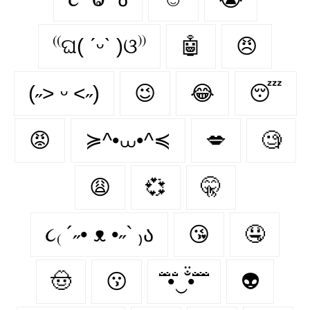
⁽⁽ଘ( ˊᵕˋ )ଓ⁾⁾
🤖
😠
(˶˃ ᵕ ˂˶)
😉
😂
😴
😡
≽^•⩊•^≼
💋
🧐
😩
💞
🤫
૮₍ ´˶• ᴥ •˶` ₎ა
😘
🤤
🤠
😗
̐̈ ̐̈•̐̈‿̐̈•̐̈ ̐̈ ̐̈
👽