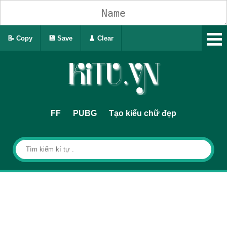
📝 Copy
💾 Save
🧹 Clear
FF
PUBG
Tạo kiểu chữ đẹp