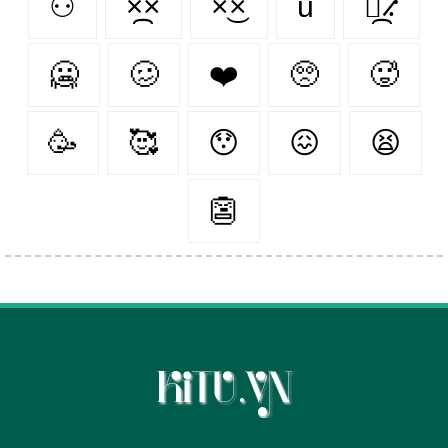
⚇
×᷼×
×͜×
ü
⳻᷼⳺
🥶️
🥴️
❤️️
🥺️
🥵️
🥳️
🥰️
😯
😖
😫
👺