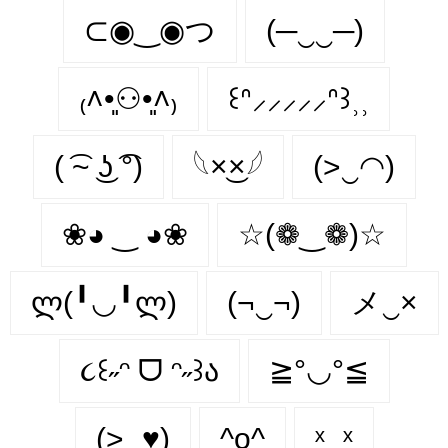
⊂◉‿◉つ
(─‿‿─)
₍˄•͈⚇•͈˄₎
꒰ᐢ⸝⸝⸝⸝⸝ᐢ꒱⸒⸒
( ͡~ ͜ʖ ͡°)
𓆩×͜×𓆪
(>‿◠)
❀◕ ‿ ◕❀
☆(❁‿❁)☆
ლ(╹◡╹ლ)
(¬‿¬)
メ‿×
૮꒰˶ᵔ ᗜ ᵔ˶꒱ა
≧°◡°≦
(>‿♥)
^o^
ˣ‿ˣ