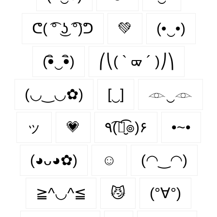
ᕦ( ͡° ͜ʖ ͡°)ᕤ
💚
(•‿•)
(•ิ‿•ิ)
⎛⎝( ` ᢍ ´ )⎠⎞
(◡‿◡✿)
[‿]
𓁹‿𓁹
ッ
💗
٩(͡๏̮͡๏)۶
•~•
(◕ᴗ◕✿)
☺️
(◠‿◠)
≧^◡^≦
😼
(°∀°)