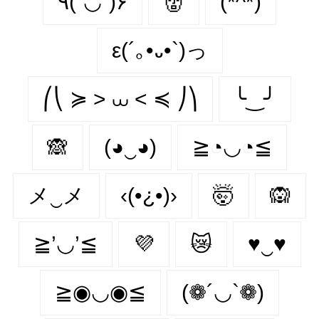
٩(˘◡˘)۶
👹
(*^*)
ε(´｡•᎑•`)っ
⎛⎝ ≽ > ⩊ < ≼ ⎠⎞
╰‿╯
🙈
(◕‿◕)
≧◔◡◔≦
メ‿メ
‹(•¿•)›
🤯
🙉
≧’◡’≦
💜
😿
♥‿♥
≧◉◡◉≦
(❁´◡`❁)