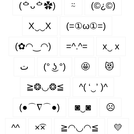
(ᅌᴗᅌ✿)
⍨
(©¿©)
X‿‿X
(=①ω①=)
(✿◠‿◠)
=^.^=
x‿ х
ت
(° ͜ʖ °)
🤩
😻
≧❂◡❂≦
^( ‘‿’ )^
(●⌒∇⌒●)
◙‿◙
☹️
^^
×͡×
≧◠◡◠≦
💛