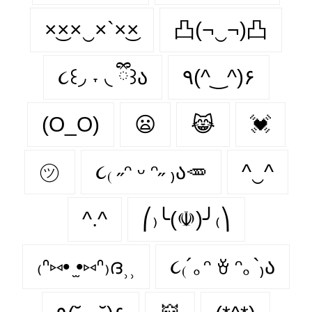
×͜××‿×`×͜×
凸(¬‿¬)凸
૮꒰◞ ˕ ◟ ྀི꒱ა
٩(^‿^)۶
(O_O)
😦
😹
💓
㋡
૮₍ ˶ᵔ ᵕ ᵔ˶ ₎ა🥕
^‿^
^.^
⎛₎╰(☫)╯₍⎞
₍ᐢ⑅• ̫•⑅ᐢ₎ദ⸒⸒
૮₍´｡ᵔ ꈊ ᵔ｡`₎ა