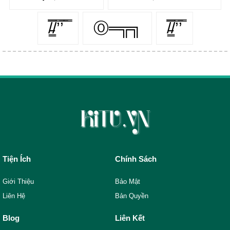
/̵͇̿̿/’̿’̿ ̿
Ⓞ═╦╗
/̵͇̿̿/’̿’̿
Tiện Ích
Chính Sách
Giới Thiệu
Bảo Mật
Liên Hệ
Bản Quyền
Blog
Liên Kết