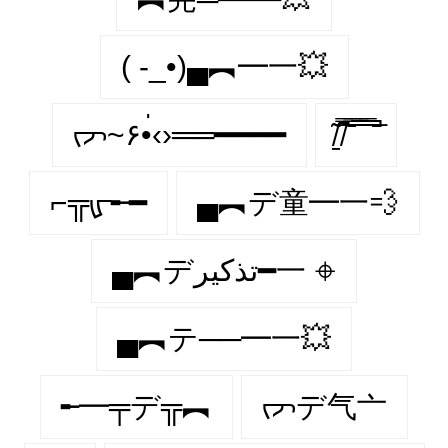
( -_•)▄︻━一💥
ᡕᠵ~۶•่‹›══━━━━
̸̱͂ ̸͆̿͞ ̄̿̄͞ ̿̅͞ ̿̅͞ ̄̚
⌐╦ᡁ᠊╾━
▄︻デ童━一💨
▄︻デتذكير━一 𖦏
▄︻テ──━一💥
╾━╤デ╦︻
ᡕᠵデ气亠