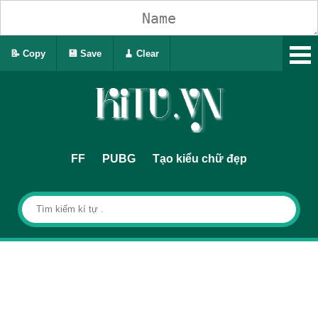
📝 Copy
💾 Save
🧹 Clear
FF
PUBG
Tạo kiểu chữ đẹp