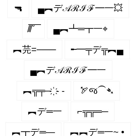
🔫
▄︻デ𝒜ℛℐℱ━一💥
̸/̸̅̅ ̆̅ ̅̅ ̅̅
▄︻┻═┳一⌖
︻芫=───
╾━╤デ╦︻▄
▄︻デ𝒜ℛℐℱ━一
︻╦╤─ ҉ - -
🏹જ⁀➴
︻デ═一
⌐╦╦═─
︻┳デ═—
︻︻デ═一~ •