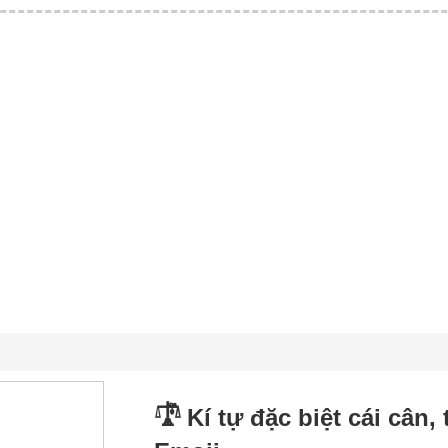
𓍝 Kí tự đặc biệt cái cân,