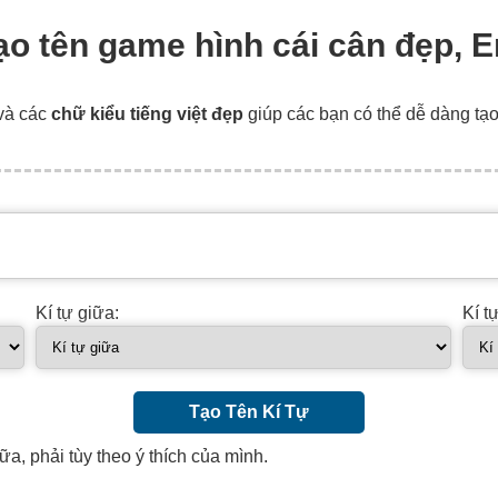
 tạo tên game hình cái cân đẹp, 
và các
chữ kiểu tiếng việt đẹp
giúp các bạn có thể dễ dàng tạ
Kí tự giữa:
Kí t
Tạo Tên Kí Tự
ữa, phải tùy theo ý thích của mình.