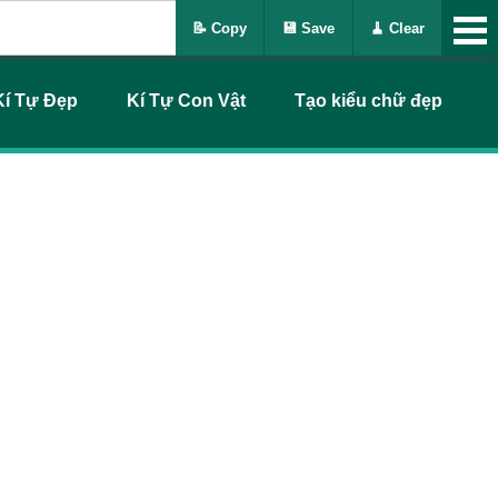
📝 Copy
💾 Save
🧹 Clear
Kí Tự Đẹp
Kí Tự Con Vật
Tạo kiểu chữ đẹp