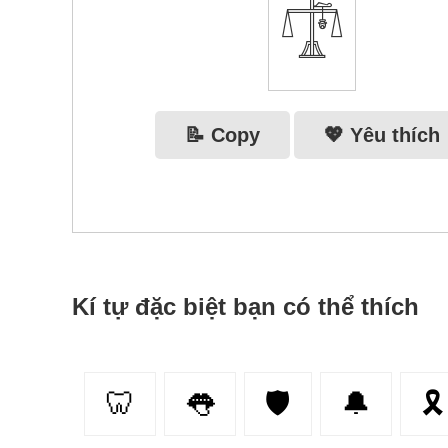
𓍝
📝 Copy
💖 Yêu thích
Kí tự đặc biệt bạn có thể thích
🦷
👅
🛡
🔔
🎗️