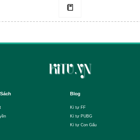
📒
 Sách
Blog
t
Kí tự FF
yền
Kí tự PUBG
Kí tự Con Gấu