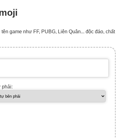
Emoji
o tên game như FF, PUBG, Liên Quân... độc đáo, chất
ự phải: