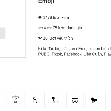
Emoji
👁 1478 lượt xem
⭐⭐⭐⭐⭐ 75 lượt đánh giá
💖
10
lượt yêu thích
Kí tự đặc biệt cái cân ( Emoji ), icon biể
PUBG, Tiktok, Facebook, Liên Quân, Play 
𓍝
🫰
🐑
⚖
🐄