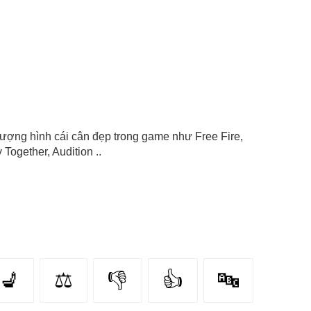
u tượng hình cái cân đẹp trong game như Free Fire,
Together, Audition ..
💺
⚖️
👎
👍
🔤