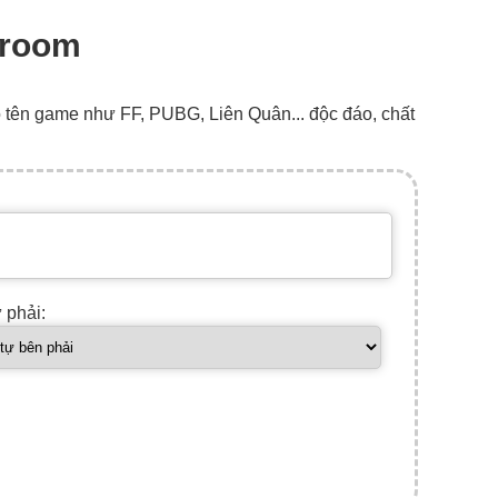
 broom
o tên game như FF, PUBG, Liên Quân... độc đáo, chất
ự phải: