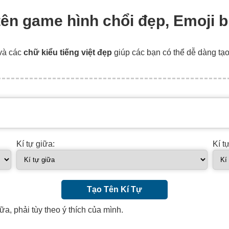
o tên game hình chổi đẹp, Emoji
và các
chữ kiểu tiếng việt đẹp
giúp các bạn có thể dễ dàng tạ
Kí tự giữa:
Kí t
Tạo Tên Kí Tự
ữa, phải tùy theo ý thích của mình.