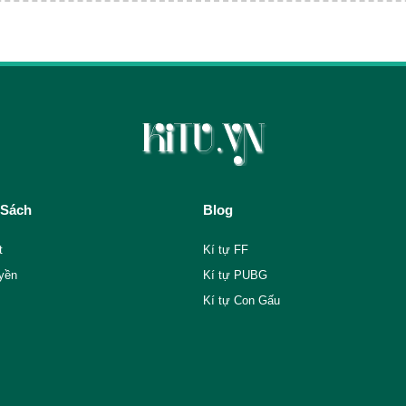
 Sách
Blog
t
Kí tự FF
yền
Kí tự PUBG
Kí tự Con Gấu