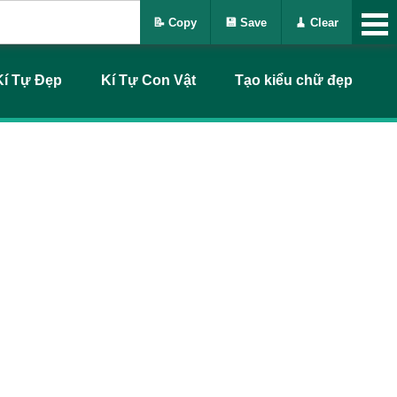
📝 Copy
💾 Save
🧹 Clear
Kí Tự Đẹp
Kí Tự Con Vật
Tạo kiểu chữ đẹp