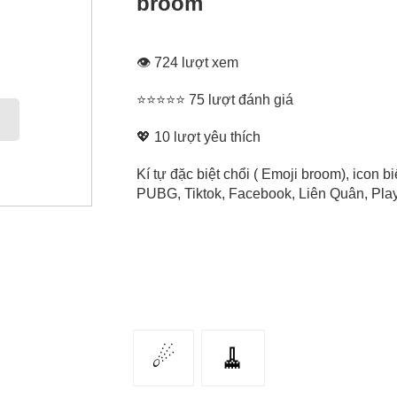
broom
👁 724 lượt xem
⭐⭐⭐⭐⭐ 75 lượt đánh giá
💖
10
lượt yêu thích
Kí tự đặc biệt chổi ( Emoji broom), icon 
PUBG, Tiktok, Facebook, Liên Quân, Play 
☄
🧹