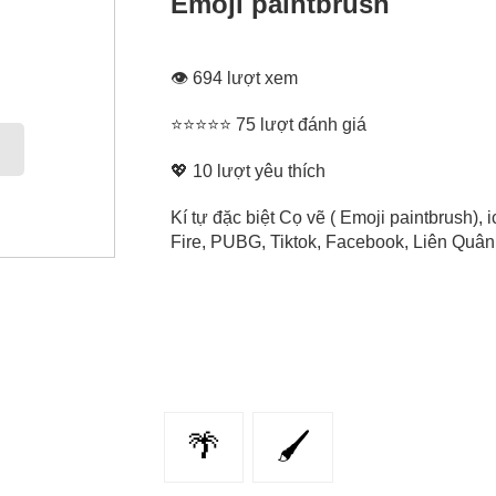
Emoji paintbrush
👁 694 lượt xem
⭐⭐⭐⭐⭐ 75 lượt đánh giá
💖
10
lượt yêu thích
Kí tự đặc biệt Cọ vẽ ( Emoji paintbrush)
Fire, PUBG, Tiktok, Facebook, Liên Quân, 
🌴
🖌