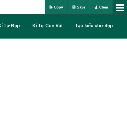
📝 Copy
💾 Save
🧹 Clear
Kí Tự Đẹp
Kí Tự Con Vật
Tạo kiểu chữ đẹp