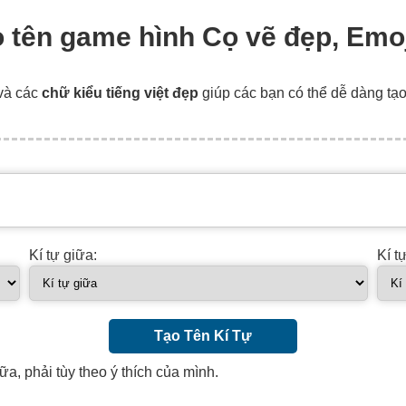
ạo tên game hình Cọ vẽ đẹp, Emo
và các
chữ kiểu tiếng việt đẹp
giúp các bạn có thể dễ dàng tạ
Kí tự giữa:
Kí t
Tạo Tên Kí Tự
ữa, phải tùy theo ý thích của mình.