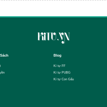
 Sách
Blog
t
Kí tự FF
yền
Kí tự PUBG
Kí tự Con Gấu