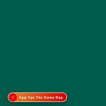
☞
App Tạo Tên Game Đẹp