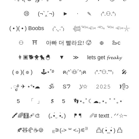
😢
(¬`‸´¬)
►
·
🍡
₍ᐢ.⚇.ᐢ₎
( • )( • ) Boobs
₍ᵔ.˛.ᵔ₎
𓆉𓆝𓆟 𓆞 𓆝 𓆟𓇼
⚇
⛩️
아빠 더 빨라요! 🥵
𖣨
🦢c
👨🏿🐕🐥🐤🐣
▼
≫
lets get 𝓯𝓻𝓮𝓪𝓴𝔂
( ๏ )( ๏ )
🕹️⋆˚࿔
ฅ₍ᐢ`🐽´ᐢ₎ฅ
₍ᐢ.”⚇.”ᐢ₎
🎤︎︎
. ೃ࿔ ✈︎ ⋆°•☁︎
🕉️
S𑁤
𝓨☆
𝟸𝟶𝟸𝟻
𝒀ᥫ᭡
5️
「 」
𝟓
5
👣⋆｡ﾟ☾☁︎｡⋆｡ ﾟ ﾟ｡⋆
🖍️🌈🧮🩹🎨
(｡•́‿ •̀｡)
ᖰ ᖳ
␥# textt . ᐟᐟ☆~
🍂🧸🥐☕🍪
₍₍⚞(˶˃ ꒳ ˂˶)⚟⁾⁾
凸( •̀_•́ ) 凸