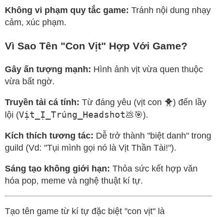
Không vi phạm quy tắc game:
Tránh nội dung nhạy
cảm, xúc phạm.
Vì Sao Tên "Con Vịt" Hợp Với Game?
Gây ấn tượng mạnh:
Hình ảnh vịt vừa quen thuộc
vừa bất ngờ.
Truyền tải cá tính:
Từ đáng yêu (vịt con 🐥) đến lầy
Vịt_Ị_Trúng_Headshot💩🎯
lội (
).
Kích thích tương tác:
Dễ trở thành "biệt danh" trong
guild (Vd: "Tụi mình gọi nó là Vịt Thần Tài!").
Sáng tạo không giới hạn:
Thỏa sức kết hợp văn
hóa pop, meme và nghệ thuật kí tự.
Tạo tên game từ kí tự đặc biệt "con vịt" là