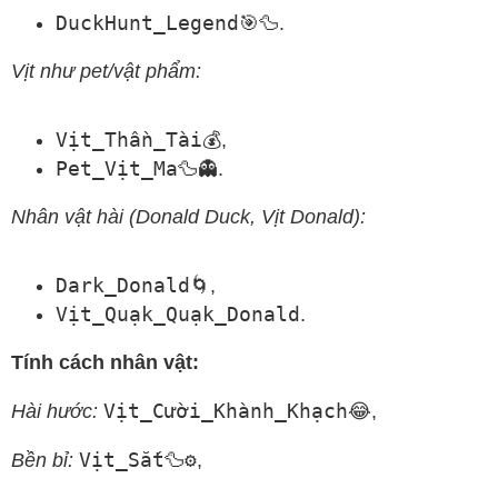
DuckHunt_Legend🎯🦆
.
Vịt như pet/vật phẩm:
Vịt_Thần_Tài💰
,
Pet_Vịt_Ma🦆👻
.
Nhân vật hài (Donald Duck, Vịt Donald):
Dark_Donald🌀
,
Vịt_Quạk_Quạk_Donald
.
Tính cách nhân vật:
Vịt_Cười_Khành_Khạch😂
Hài hước:
,
Vịt_Sắt🦆⚙️
Bền bỉ:
,