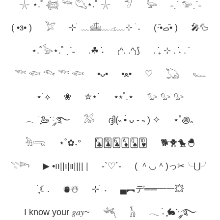
𓇼 ⋆.˚ 𓆉 𓆝 𓆡⋆.˚ 𓇼
𓅿
𓅬
˗ˏˋ 𓅰ˎˊ˗
( •з• )
𓅯
⊹ ࣪ ﹏𓊝﹏𓂁﹏⊹ ࣪ ˖
(·•᷄‎ࡇ•᷅ )
🎤🦆
⋆.˚𓅭⋆.˚ ˎˊ˗
.☘︎ ݁˖
₍^. .^₎⟆
. ݁₊ ⊹ . ݁˖ . ݁
𓆝 𓆟 𓆞 𓆝 𓆟
•ᴗ•
•ﻌ•
♡
𓆏
𓆑
⋆˙⟡
❀
✮⋆˙
⋆⭒˚.⋆
𓅰 𓅰 𓅰
𓂃 ࣪ ִֶָ🦢་༘࿐
𓅮
ദ്ദി(˵ •̀ ᴗ - ˵ ) ✧
⋆˚꩜｡
𓀓𓂸
⋆˚✿˖°
🃜🃚🃖🃁🂭🂺
🐕🐥🐤🐣
𓇢𓆸
▶︎ •၊၊||၊|။|||| |
-`♡´-
( ＾◡＾)っ✂╰⋃╯
࣪ ִֶָ☾.
⛇☃︎
⊹ ࣪ ˖
▄︻デ══━一💥
I know your 𝑔𝑎𝑦~
𓆈
𓃱
𓂃 ࣪˖ ִֶָ🐇་༘࿐