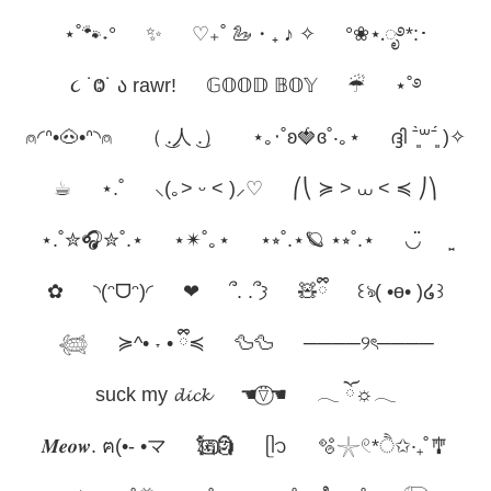
⋆˚🐾˖°
✨
♡₊˚ 🦢・₊ ♪ ✧
°❀⋆.ೃ࿔*:･
૮ ˙Ⱉ˙ ა rawr!
𝔾𝕆𝕆𝔻 𝔹𝕆𝕐
☔︎︎
⋆˚࿔
⍝◜ᐢ•🐽•ᐢ◝⍝
（ ͜.人 ͜.）
⋆｡‧˚ʚ🍓ɞ˚‧｡⋆
ദ്ദി ˉ͈̀꒳ˉ͈́ )✧
☕︎
⋆.˚
⸜(｡˃ ᵕ ˂ )⸝♡
⎛⎝ ≽ > ⩊ < ≼ ⎠⎞
⋆.˚✮🎧✮˚.⋆
⋆✴︎˚｡⋆
⋆⭒˚.⋆🪐 ⋆⭒˚.⋆
◡̈
✿
◝(ᵔᗜᵔ)◜
❤︎
՞. .՞𐦯
🧸ྀི
꒰ঌ( •ө• )໒꒱
𓆉
≽^• ˕ • ྀི≼
🦆🦆
────୨ৎ────
suck my 𝓭𝓲𝓬𝓴
☚⍢⃝☚
𓂃 ོ☼𓂃
𝑴𝒆𝒐𝒘. ฅ(•- •マ
🗽⃢⃢🗿
ᥫ᭡
🫧𓇼𓏲*ੈ✩‧₊˚🎐