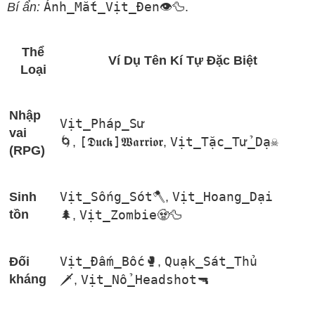
Ánh_Mắt_Vịt_Đen👁️🦆
Bí ẩn:
.
Thể
Ví Dụ Tên Kí Tự Đặc Biệt
Loại
Nhập
Vịt_Pháp_Sư
vai
🌀
[𝕯𝖚𝖈𝖐]𝖂𝖆𝖗𝖗𝖎𝖔𝖗
Vịt_Tặc_Tử_Dạ☠️
,
,
(RPG)
Vịt_Sống_Sót🪓
Vịt_Hoang_Dại
Sinh
,
tồn
🌲
Vịt_Zombie🧟🦆
,
Vịt_Đấm_Bốc🥊
Quạk_Sát_Thủ
Đối
,
kháng
🗡️
Vịt_Nổ_Headshot🔫
,