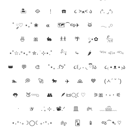
🏝️
🥘
﹗
☎️
૮ >ﻌ< ა
₍ᐢ. ̫.ᐢ₎
˚ ༘♡ ⋆｡˚ ❀
𝛂
🗺️⁀જ✈︎
🥁
𓂃 𓈒𓏸‪‪
🍜
🎀
🐇
𐀪𐀪
🌴
༘⋆✿
𓃵
⋆˚☆˖°⋆｡° ✮˖ ࣪ ⊹⋆.˚
𓃚
⤷
🌶️
𓆝 𓆟 𓆞
👑
💬
🎨
˚⋆｡ .ᡣ𐭩˚
૮꒰◞ ˕ ◟ ྀི꒱ა
૮₍ • ᴥ • ₎ა
🏊
💭
🚀
🐎
✈️
🙏
💙
(ㅅ´ ˘ `)
👅
🍑𓂸
👥
🪶📜🌕ִֶָ☾♡
⚞🎀・◦・⚟
ㆍ
𝒴
. ݁₊ ⊹ . 📽.ᐟ
皿
𝜗ৎ
﹏𓊝﹏
⋆˖⁺‧₊☽◯☾₊‧⁺˖⋆
𝜗𝜚
🂡
📱
જ⁀➴ ♡