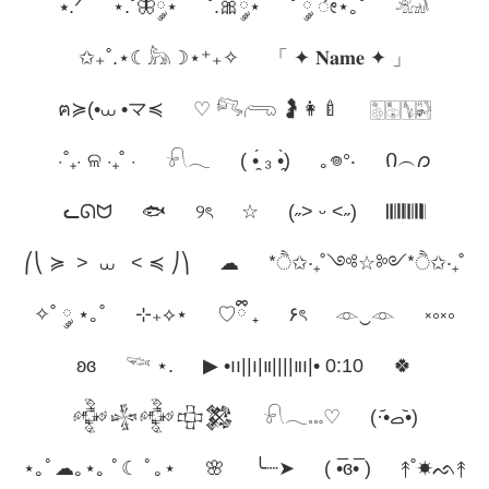
⭑.ᐟ
⋆.˚🦋༘⋆
˚.🎀༘⋆
˚ ༘ ೀ⋆｡˚
𓃰
✩₊˚.⋆☾𓃦☽⋆⁺₊✧
「 ✦ 𝐍𝐚𝐦𝐞 ✦ 」
ฅ≽(•⩊ •マ≼
♡ 𓀐𓂺 🤰👩‍🍼
🀢🀣🀦🀤
⋅˚₊‧ ଳ ‧₊˚ ⋅
𓍯𓂃
( •̯́ ₃ •̯̀)
｡𖦹°‧
Ი︵𐑼
ᓚᘏᗢ
🐟
୨ৎ
☆
(˶˃ ᵕ ˂˶)
𝄃𝄃𝄂𝄂𝄀𝄁𝄃𝄂𝄂𝄃
⎛⎝ ≽ > ⩊ < ≼ ⎠⎞
☁︎
*ੈ✩‧₊˚༺☆༻*ੈ✩‧₊˚
✧˚ ༘ ⋆｡˚
⊹₊⟡⋆
ㅤ♡ྀི ₊
۶ৎ
𓁹‿𓁹
༝༚༝༚
ʚɞ
𓆝 ⋆.
▶︎ •၊၊||၊|။||||။‌‌‌‌‌၊|• 0:10
🍀
𒅒𒈔𒅒𒇫𒄆
𓍯𓂃𓏧♡
(·•᷄‎ࡇ•᷅)
⋆｡ﾟ☁︎｡⋆｡ ﾟ☾ ﾟ｡⋆
🌸
╰┈➤
( •̅ɞ•̅ )
↟˚☀︎ᨒ↟