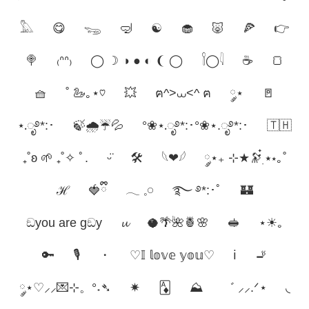
𓅓
😋
𓆌
🤿
☯︎
🧁
🐷
🍕
👉
🍭
₍ᐢᐢ₎
◯ ☽ ◑ ● ◐ ❨ ◯
𓌉◯𓇋
☕
🍞
🧺
˚ 🦢｡⋆♡
💥
ฅ^>⩊<^ ฅ
༘⋆
🚪
⋆.ೃ࿔*:･
🍃🌧☔💦
°❀⋆.ೃ࿔*:･°❀⋆.ೃ࿔*:･
🇹🇭
₊˚ʚ 🌱 ₊˚✧ ﾟ.
ㅤᵕ̈
🛠️
𓆩❤︎𓆪
༘⋆₊ ⊹★🔭๋࣭ ⭑⋆｡˚
ℋ
🍓ྀི
𓂃 𓈒𓏸
࿐ ࿔*:･ﾟ
🏰
ඞyou are gඞy
𝓾
🥥🌴🌺🍍🌸
🥪
⋆☀︎｡
🔑
🎙️
・
♡𝕀 𝕝𝕠𝕧𝕖 𝕪𝕠𝕦♡
ℹ️
🚬
༘⋆♡⸝⸝💌⊹。°˖➴
✷
🃁
⛰
゛ ⸝⸝.ᐟ⋆
◟