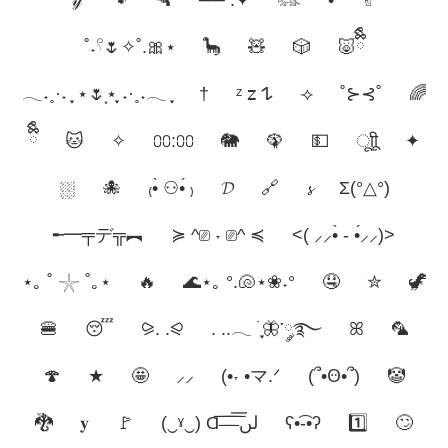
˚˖𓍢🌷✧˚.🎀⋆
🦕
🧸
🎲
🐷ྀིྀི
𓂃˖˳·˖ ִֶָ ⋆🌷͙⋆ ִֶָ˖·˳˖𓂃 ִֶָ
†
ᶻ 𝗓 𐰁
⟢
˚⊱⊰˚
🌈
ྀིྀི
🐱
✧
⩇⩇:⩇⩇
🐘
🦚
💵
ूाीू
✦
⛆
🐙
₍•̀ ⚇•́ ₎
𝓓
🔗
𝓼
Σ(°△°)
╾━╤デ╦︻
≽ ^⎚ ˕ ⎚^ ≼
<( ⸝⸝•̀ - •́⸝⸝)>
⋆｡ ˚ 𓇼 ˚｡⋆
🔥
🌊⋆｡ °.🐚⋆❀˖°
🤤
✮
🦖
🍔
😴
⪩. .⪨
. ..𓂃 ࣪ ִֶָ🦋་༘࿐
ꕤ
🦜
🍄
★
🤩
⸝⸝
(•˕ •マ.ᐟ
(՞•Ꙫ•՞)
🤡
🐉
𝐲
🚩
(‿ˠ‿) Ɑ͞ ̶͞ ̶͞ ̶͞ لں͞
ʕ•͡-•ʔ
1️⃣
🙄