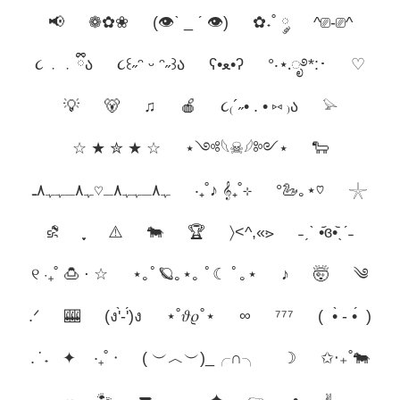
📢
❁✿❀
(👁ˋ _ ˊ 👁)
✿˖˚ ༘
^⎚-⎚^
૮ ․ ․ ྀིა
૮꒰˶ᵔ ᵕ ᵔ˶꒱ა
ʕ•ﻌ•ʔ
°‧⋆.ೃ࿔*:･
♡︎
💡
🐻
♫
🍎
૮₍´˶• . • ⑅ ₎ა
𓅫
☆ ★ ✮ ★ ☆
⋆༺𓆩☠︎︎𓆪༻⋆
🐑
ﮩ٨ـﮩﮩ٨ـ♡ﮩ٨ـﮩﮩ٨ـ
‧₊˚♪ 𝄞₊˚⊹
°🦢｡⋆♡
𓇼
⛐
⚠️
🐄
🏆
〉<^,«⋗
˗ˏˋ •᷄ɞ•᷅ˎˊ˗
୧ ‧₊˚ 🍮 ⋅ ☆
⋆｡ﾟ🪐｡⋆｡ ﾟ☾ ﾟ｡⋆
♪
🤯
༄
.ᐟ
🎰
(ง'̀-'́)ง
⋆˚𝜗𝜚˚⋆
∞
⁷⁷⁷ㅤ
( •̀ - •́ )
. ݁ ˖ ✦ ‧₊˚ ⋅
( ︶︿︶)_╭∩╮
☽
✩‧₊˚🐄
𝓎
🐾
🔫
── .✦
𓃮
•
✌︎︎