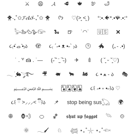
⚔
😩
𝓐
🥩
🍁
🦃
🛁
🐥‧₊˚✩𝓕𝑒𝒍𝒾ﾒ‧₊˚✩ 🐥
ᡣ𐭩
♡(˃͈ ˂͈ )
°:•.🐠*.•🪸.•:°
𓅬🦢🦆🪿𓅼
🐍
🍺
˙◠˙
🇺🇸
❌
૮₍•᷄ ࡇ •᷅₎ა
🫣
૮₍ ´˶• ᴥ •˶` ₎ა
🕒
🐲
(｡- .•)
˙ . ꒷ 🍰 . ˙—
(˶‾᷄ ⁻̫ ‾᷅˵)
✈︎
🍼
( ˘͈ ᵕ ˘͈♡)
𓂃 ࣪ ִֶָ🐇་༘࿐
🎥
🐖
🐂
🚂
૮ • ﻌ - ა⁩
🎭
﷽
🃁🂡🂱🃑
૮꒰ ˶• ༝ •˶꒱ა ♡
૮꒰ ྀི >⸝⸝⸝< ྀི꒱ა
📌
stop being sus𓆏
🌍
🌐
🦍💨
🍊
🏀
𝖘𝖍𝖚𝖙 𝖚𝖕 𝖋𝖆𝖌𝖌𝖔𝖙
𓄯
🍲
🌞
𓂃🖌
♘
𓆉 ⋆｡˚𓇼 ⋆｡˚𓆟