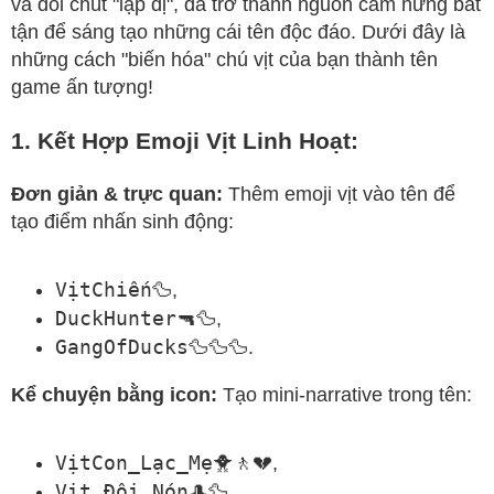
và đôi chút "lập dị", đã trở thành nguồn cảm hứng bất
tận để sáng tạo những cái tên độc đáo. Dưới đây là
những cách "biến hóa" chú vịt của bạn thành tên
game ấn tượng!
1. Kết Hợp Emoji Vịt Linh Hoạt:
Đơn giản & trực quan:
Thêm emoji vịt vào tên để
tạo điểm nhấn sinh động:
VịtChiến🦆
,
DuckHunter🔫🦆
,
GangOfDucks🦆🦆🦆
.
Kể chuyện bằng icon:
Tạo mini-narrative trong tên:
VịtCon_Lạc_Mẹ🐥🚶💔
,
Vịt_Đội_Nón🎩🦆
,