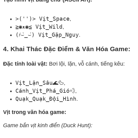
>('')> Vịt_Space
,
≧◉ᴥ◉≦ Vịt_Wild
,
(҂⌣̀_⌣́) Vịt_Gặp_Nguy
.
4. Khai Thác Đặc Điểm & Văn Hóa Game:
Đặc tính loài vật:
Bơi lội, lặn, vỗ cánh, tiếng kêu:
Vịt_Lặn_Sâu🌊🦆
,
Cánh_Vịt_Phá_Gió💨
,
Quạk_Quạk_Đội_Hình
.
Vịt trong văn hóa game:
Game bắn vịt kinh điển (Duck Hunt):