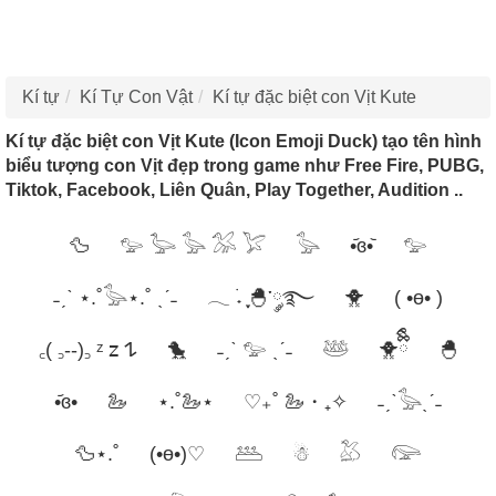
Kí tự
Kí Tự Con Vật
Kí tự đặc biệt con Vịt Kute
Kí tự đặc biệt con Vịt Kute (Icon Emoji Duck) tạo tên hình
biểu tượng con Vịt đẹp trong game như Free Fire, PUBG,
Tiktok, Facebook, Liên Quân, Play Together, Audition ..
🦆
𓅰 𓅬 𓅭 𓅮 𓅯
𓅭
•᷄ɞ•᷅
𓅰
˗ˏˋ ⋆.˚𓅭⋆.˚ ˎˊ˗
𓂃 ࣪˖ ִֶָ🐣་༘࿐
🐥
( •ө• )
꜀( ꜆--)꜆ ᶻ 𝗓 𐰁
🐤
˗ˏˋ 𓅰 ˎˊ˗
𓅸
🐥ྀིྀི
🐣
•᷄ɞ•
🦢
⋆.˚🦢⋆
♡₊˚ 🦢・₊✧
˗ˏˋ𓅭ˎˊ˗
🦆⋆.˚
(•ө•)♡
𓅹
☃︎
𓅷
𓅼