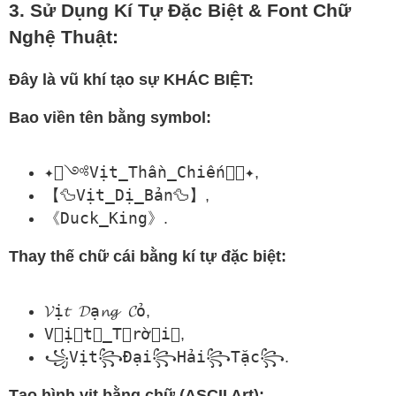
3. Sử Dụng Kí Tự Đặc Biệt & Font Chữ
Nghệ Thuật:
Đây là vũ khí tạo sự KHÁC BIỆT:
Bao viền tên bằng symbol:
✦҉༺Vịt_Thần_Chiến༻҉✦
,
【🦆Vịt_Dị_Bản🦆】
,
《Duck_King》
.
Thay thế chữ cái bằng kí tự đặc biệt:
𝓥ị𝓽 𝓓ạ𝓷𝓰 𝓒ỏ
,
V⃗ị⃗t⃗_T⃗rờ⃗i⃗
,
꧁Vịt꧂Đại꧂Hải꧂Tặc꧂
.
Tạo hình vịt bằng chữ (ASCII Art):