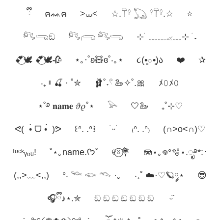
ྀི
ฅᨐฅ
>⩊<
☆.𓋼𓍊 𓆏 𓍊𓋼𓍊.☆
⭐
𓀐𓂸ඞ
𓀐𓂺 𓀐𓂸
⊹ ࣪ ﹏﹏𓂁﹏⊹ ࣪ ˖
💕⃝🕊️ 💕⃝🕊️🥀
⋆｡‧˚ʚ🧸ɞ˚‧｡⋆
૮(•͈⌔•͈)ა
❤️
✰
‧₊ ᵎᵎ 🍒 ⋅ ˚✮
🩰˚˖𓍢 🦢✧˚.🎀
ﾒ𝟶ﾒ𝟶
⋆˚࿔ 𝐧𝐚𝐦𝐞 𝜗𝜚˚⋆
𓅪
🤍🦢
₊˚⊹♡
ᕙ( •̀ ᗜ •́ )ᕗ
꒰ᐢ. .ᐢ꒱
˙ᵕ˙
₍ᐢ. .ᐢ₎
(∩˃o˂∩)♡
ᶠᶸᶜᵏᵧₒᵤ!
˚⋆｡name.ᡣ𐭩˚
୧⍤⃝💐
🪼⋆｡𖦹°🫧⋆.ೃ࿔*:･
(,,>﹏<,,)
°‧ 𓆝 𓆟 𓆞 ·｡
‧₊˚ ☁️⋅♡🪐༘⋆
😎
🎧ྀི♪⋆.✮
ඞ ඞ ඞ ඞ ඞ ඞ ඞ
ㅤ ᵕ̈