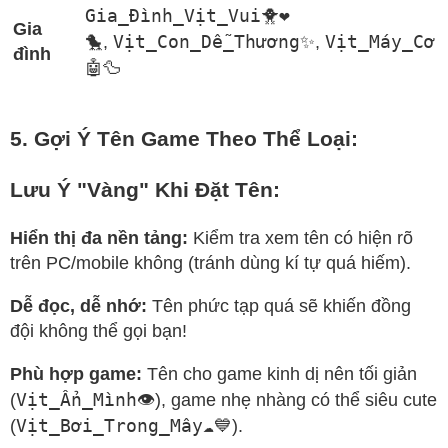
Gia_Đình_Vịt_Vui🐥❤️
Gia
🐤
Vịt_Con_Dễ_Thương✨
Vịt_Máy_Cơ
,
,
đình
🤖🦆
5. Gợi Ý Tên Game Theo Thể Loại:
Lưu Ý "Vàng" Khi Đặt Tên:
Hiển thị đa nền tảng:
Kiểm tra xem tên có hiện rõ
trên PC/mobile không (tránh dùng kí tự quá hiếm).
Dễ đọc, dễ nhớ:
Tên phức tạp quá sẽ khiến đồng
đội không thể gọi bạn!
Phù hợp game:
Tên cho game kinh dị nên tối giản
Vịt_Ẩn_Mình👁️
(
), game nhẹ nhàng có thể siêu cute
Vịt_Bơi_Trong_Mây☁️💙
(
).