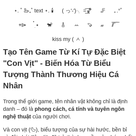
⋆. ˚ 🦢₊˚ text ⋆. 🕯️
( っ'-')╮ =͟͟͞͞🏀
🦵
｡.°˚
⌯⌲
๋࣭ ⭑
🐒
🎸
ꕀ
🍠
𝒶
/̸̅̅ ̆̅ ̅̅ ̅̅
kiss my ( ㅅ )
Tạo Tên Game Từ Kí Tự Đặc Biệt
"Con Vịt" - Biến Hóa Từ Biểu
Tượng Thành Thương Hiệu Cá
Nhân
Trong thế giới game, tên nhân vật không chỉ là định
danh – đó là
phong cách, cá tính và tuyên ngôn
nghệ thuật
của người chơi.
Và con vịt (🦆), biểu tượng của sự hài hước, bền bỉ