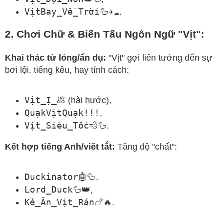
VịtBay_Về_Trời🦆✈️☁️
.
2. Chơi Chữ & Biến Tấu Ngôn Ngữ "Vịt":
Khai thác từ lóng/ẩn dụ:
"Vịt" gợi liên tưởng đến sự
bơi lội, tiếng kêu, hay tính cách:
Vịt_Ị_💩
(hài hước),
QuạkVịtQuạk!!!
,
Vịt_Siêu_Tốc💨🦆
.
Kết hợp tiếng Anh/viết tắt:
Tăng độ "chất":
Duckinator🤖🦆
,
Lord_Duck🦆👑
,
Kẻ_Ăn_Vịt_Rán🍗🔥
.