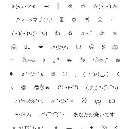
≽(•⩊ •マ≼
🦈
┃
🧊
🌱
🖕( •_• ) 🖕
/ᐠ > ˕ <マ ₊˚⊹♡
⏳
🌻
🦉
☹
ᵕ̈
( • )( • )ԅ(‾⌣‾ԅ)
👍
♻️
♬⋆.˚
🎉
⚜️
🤗
😵‍💫
💋
₍˄•͈⚇•͈˄₎
꒰ ꒱
🤒
𝐒
🦁
𓍼
𓀏𓂺
ɞ
⌞ ⌝
🐃
ೀ
*ੈ✩‧₊˚
❁
🌲
ʚ ᐢ･⚇･ᐢ ɞ
🃏
⚪
( ´･･)ﾉ(._.`)
❨
𝐬
🍥
😎👌🔥
ᕦʕ •ᴥ•ʔᕤ
(‿ˠ‿) ԅ(‾⌣‾ԅ)
.*+'⭐️🌙🌼'+*.
⍝◜ᐢ•⚇•ᐢ◝⍝
😻
၄၃
ʚଓ
₍˄·͈⚇·͈˄₎
.·°՞(¯□¯)՞°·.
あなたが嫌い​​です
✧｡٩(ˊᗜˋ )و✧*｡
💄
―
◞
✝️
🤧
𝓢