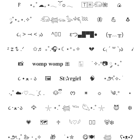
𐊥
⋆｡ﾟ☁︎｡⋆𓂃 ོ☼𓂃
🇹🇭𓃰🌺
🍙
༘˚⋆｡⋆.✧˚
𓃰𓆉𓃮𓅭𓆈𓆙
🦋
💪
🐧
૮₍ ˃ ⤙ ˂ ₎ა
^ྀི
εつ▄█▀█●
(╥﹏╥)
ᶻ 𝗓 𐰁 .ᐟ
✩♬ ₊˚.🎧⋆☾⋆⁺₊✧
💔
૮₍ ´ ꒳ `₎ა
𝒾
📸
𝐰𝐨𝐦𝐩 𝐰𝐨𝐦𝐩 🎀
🀥
˙✧˖°📷 ༘ ⋆｡˚
૮ • ﻌ - ა
🖼️
𝐒𝐭✰𝐫𝐠𝐢𝐫𝐥
🧠
⋆౨ৎ˚⟡˖ ࣪
‧₊˚ ☁️⋅♡𓂃 ࣪ ִֶָ☾.
🐶ྀི
ᰔ
✴︎
☼
༄.°
⋆
૮･ﻌ･ა
🦅
𓇼 ⋆.˚ 𓆉 𓆝 𓆡⋆.˚ 𓇼
😈
❄️
💗
🗺️
♱
𓆩♡𓆪
❤️‍🔥
🐻‍❄️
⋆౨ৎ ₊˚ 🦢・₊✧
🎁
˙⋆✮
😋🍽️
𓆉︎
ʕ•ᴥ•ʔ