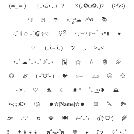
(≖_≖ )
（,,•᷄‎ࡇ•᷅ ,,）？
ヾ(｡✪ω✪｡)ｼ
(>\\<)
꒷꒦
𝙼
☂︎
⋆.ೃ࿔☁︎ ݁ ˖*༄
📚
‧₊˚🖇️✩ ₊˚🎧⊹♡
🐰ྀི
꒷꒦︶꒷꒦︶ ๋ ࣭ ⭑꒷꒦
♥︎
♡ ̆̈
(｡•́︿•̀｡)
𑁤
ֶָ֢.
>ᴗ<
⋆｡˚ ☁︎ ˚｡⋆｡˚☽˚｡⋆
🂱
⚝
💧
🤖
🌼
😊
🌿
( ˶ˆᗜˆ˵ )
🐦
𓆱
𓃭
🤔
💦
⋆☀︎.
🤍
🐬
☾
❀˖°
˚₊· ͟͟͞͞➳❥
⛰️
>-;;⁠;⁠;€ᐷ
⨾༊󠀺
☻︎✰[𝐍𝐚𝐦𝐞]✰☻︎
🟡
🔪
🏞️
౨ৎ
.ᐟ.ᐟ
𑄝
💎
🍽️
₍⑅ᐢ..ᐢ₎
ദ്ദി(ᵔᗜᵔ)
🌾
❗
👨‍👩‍👧‍👦
ฅ՞•ﻌ•՞ฅ
💚
▸
ᢉ𐭩
✧˚ ⋆｡˚