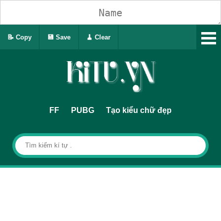
📝 Copy
💾 Save
🧹 Clear
FF
PUBG
Tạo kiểu chữ đẹp