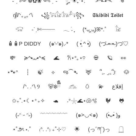
-ˋˏ ༻❁✿❀༺ ˎˊ-
ོ༘₊⁺☀︎₊⁺⋆.˚
>^•-•^<
𖦹
ദ്ദി/ᐠ｡‸｡ᐟ\
꧁𓃙𓃠𓃥𓃚꧂
𝕾𝖐𝖎𝖇𝖎𝖉𝖎 𝕿𝖔𝖎𝖑𝖊𝖙
𓃟
-ˋˏ✄┈┈┈┈
𓂃 ࣪˖ ִֶָ
(*ᴗ͈ˬᴗ͈)ꕤ*.ﾟ
𓃠
🧴🧴P DIDDY
(๑'ᵕ'๑)⸝*
( •̯́ ^ •̯̀)
(づ˶•༝•˶)づ♡
💸
≽^•⩊•^≼
🌊
𐙚⋆°｡⋆♡
💀
🪐
👀
⋆🐾°
┆
🍃
⟡
જ⁀➴
🦌
՞꜆. ̫.꜀՞𐦯
🐶
/ᐠ. .ᐟ\ Ⳋ
🐻‍❄️ྀིྀི
𓃹
🥚
💫
إقلاع
✩₊˚.⋆☾⋆⁺₊✧
🐢
˖°𓇼🌊⋆🐚🫧
🐓
🐸
(˶ᵔ ᵕ ᵔ˶)
﹌﹌﹌﹌﹌
(๑>◡<๑)
(•̀ᴗ•́ )و
⋆˚౨ৎ ⋆.˚
₍ᐢ. .ᐢ₎ ₊˚⊹♡
🌟
(っ´ཀ`)っ
𓉸