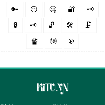
🔑
😶‍
🤐
🔐
🗝️
🔒
🗝
🔓
🛠️
🗜️
🔏
🉐
®