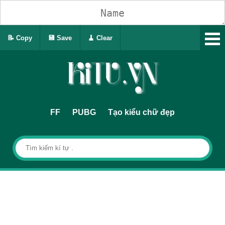
📝 Copy
💾 Save
🧹 Clear
FF
PUBG
Tạo kiểu chữ đẹp