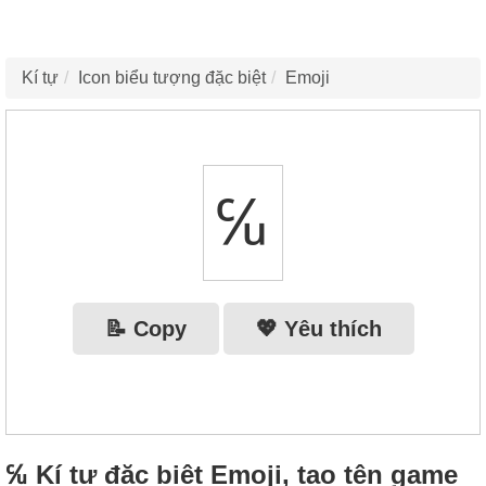
Kí tự
Icon biểu tượng đặc biệt
Emoji
℆
📝 Copy
💖 Yêu thích
℆ Kí tự đặc biệt Emoji, tạo tên game