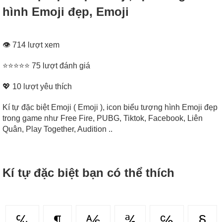
hình Emoji đẹp, Emoji
👁 714 lượt xem
⭐⭐⭐⭐⭐ 75 lượt đánh giá
💖
10
lượt yêu thích
Kí tự đặc biệt Emoji ( Emoji ), icon biểu tượng hình Emoji đẹp
trong game như Free Fire, PUBG, Tiktok, Facebook, Liên
Quân, Play Together, Audition ..
Kí tự đặc biệt bạn có thể thích
℆
¶
⅍
℀
℅
§