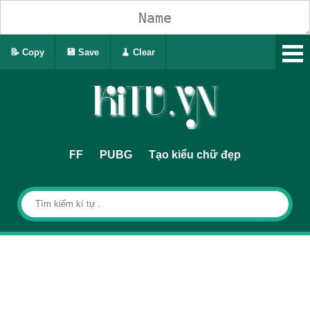
📝 Copy
💾 Save
🧹 Clear
FF
PUBG
Tạo kiểu chữ đẹp