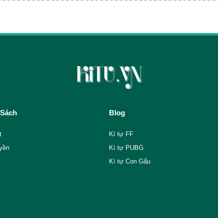
 Sách
Blog
t
Kí tự FF
yền
Kí tự PUBG
Kí tự Con Gấu