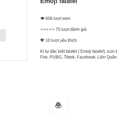
Emoji falafel
👁 606 lượt xem
⭐⭐⭐⭐⭐ 75 lượt đánh giá
💖
10
lượt yêu thích
Kí tự đặc biệt falafel ( Emoji falafel), ic
Fire, PUBG, Tiktok, Facebook, Liên Quân, 
🧆