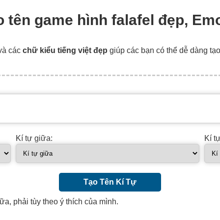
ạo tên game hình falafel đẹp, Emoj
và các
chữ kiểu tiếng việt đẹp
giúp các bạn có thể dễ dàng tạ
Kí tự giữa:
Kí t
Tạo Tên Kí Tự
ữa, phải tùy theo ý thích của mình.