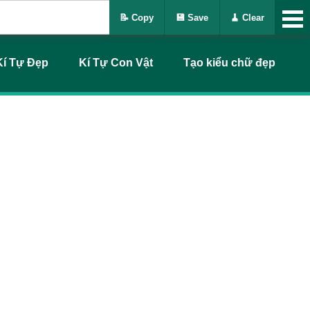
📝 Copy
💾 Save
🧹 Clear
Kí Tự Đẹp
Kí Tự Con Vật
Tạo kiểu chữ đẹp