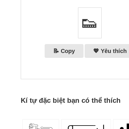
👟
📝 Copy
💖 Yêu thích
Kí tự đặc biệt bạn có thể thích
𓀐𓂸
Ɑ͞ ͞ ͞ ͞ ͞ ͞ ͞ ͞ لﮞ