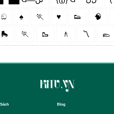
ඞ
♠
🏃
♥
👟
🧠
🛼
🏃‍
🥾
🚶‍
〽
🥿
 Sách
Blog