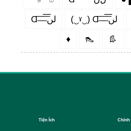
(‿ˠ‿) Ɑ͞ ̶͞ ̶͞ ̶͞ لں͞
Ɑ͞ ̶͞ ̶͞ ̶͞ لں͞
♦
👠
👢
Tiện Ích
Chính