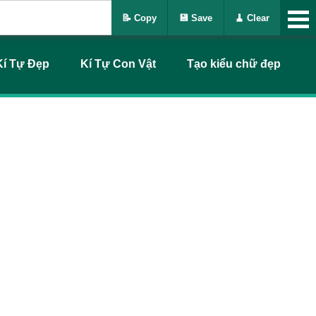
📝 Copy
💾 Save
🧹 Clear
Kí Tự Đẹp
Kí Tự Con Vật
Tạo kiểu chữ đẹp