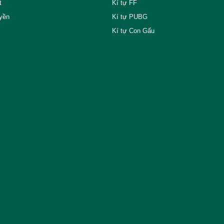
t
Kí tự FF
yền
Kí tự PUBG
Kí tự Con Gấu