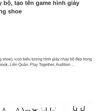
ạy bộ, tạo tên game hình giày
ing shoe
ng shoe), icon biểu tượng hình giày chạy bộ đẹp trong
ok, Liên Quân, Play Together, Audition ..
( ＾◡＾)っ✂╰⋃╯
╰⋃╯