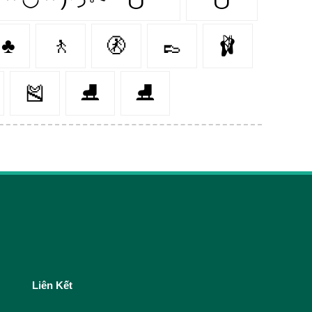
♣
🚶
🚷
👞
🩰
🎽
⛸️
⛸
Liên Kết