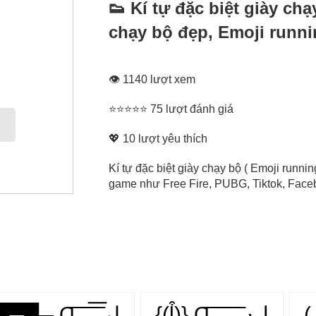
👟 Kí tự đặc biệt giày ch
chạy bộ đẹp, Emoji runn
👁 1140 lượt xem
⭐⭐⭐⭐⭐ 75 lượt đánh giá
💖
10
lượt yêu thích
Kí tự đặc biệt giày chạy bộ ( Emoji runni
game như Free Fire, PUBG, Tiktok, Facebo
{(ᶅ͒)} Ɑ͞ ͞ ͞ ͞ ͞ ﻝﮞ
● █▀█▄ Ɑ͞ ̶͞ ̶͞ ̶͞ لں͞