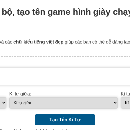
y bộ, tạo tên game hình giày ch
và các
chữ kiểu tiếng việt đẹp
giúp các bạn có thể dễ dàng tạ
Kí tự giữa:
Kí t
Tạo Tên Kí Tự