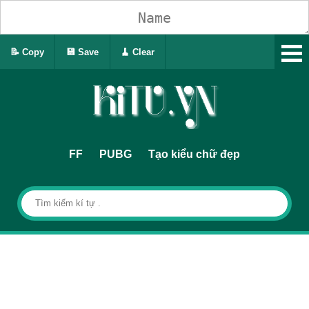
📝 Copy
💾 Save
🧹 Clear
FF
PUBG
Tạo kiểu chữ đẹp