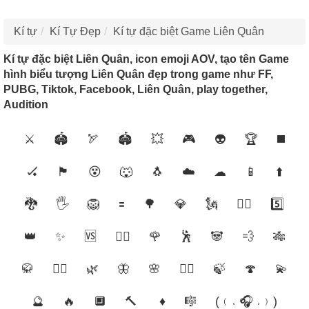
Kí tự
Kí Tự Đẹp
Kí tự đặc biệt Game Liên Quân
Kí tự đặc biệt Liên Quân, icon emoji AOV, tạo tên Game
hình biểu tượng Liên Quân đẹp trong game như FF,
PUBG, Tiktok, Facebook, Liên Quân, play together,
Audition
⚔️
🏟
🏹
🏟️
💥
🎮
👽
🏆
◼️
🏑
🏴
😵
🐺
🐧
☁️
☁︎
📱
⬆️
🐉
🖐️
🦁
🟰️
🌳
💎
🗽️
🦸‍♂️
5️⃣
👑
✨
🆚
🦸‍♀️
🌹
🕺
🐼
💨
🎋
🥋
🧙‍♀️
🌿
🦋
🌸
🧚‍♀️
🍃
🍄
💫
🔮
🔥
🔲
🔨
♦️
🎼
(﹙˓ 🎧 ˒﹚)