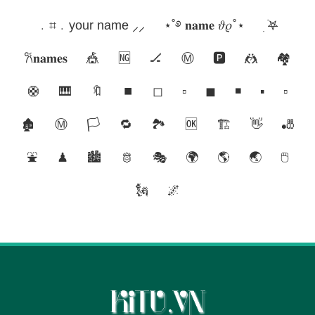
﹒⌗﹒your name ⸝⸝
⋆˚࿔ 𝐧𝐚𝐦𝐞 𝜗𝜚˚⋆
ִ ࣪𖤐
𐙚𝐧𝐚𝐦𝐞𝐬
🎪
🆖
🏒
Ⓜ️
🅿
🤼
🏘
🛟
🎹
🔖
⏹
◻
▫
◼
◾
▪
▫️
🏚
Ⓜ
🏳
🔁
🏞
🆗
🏗
👋
🎳
⛲
♟
🏙
🫅
🎭
🌍
🌎
🌏
🖱
🗽
🌌