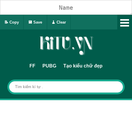
📝 Copy
💾 Save
🧹 Clear
FF
PUBG
Tạo kiểu chữ đẹp