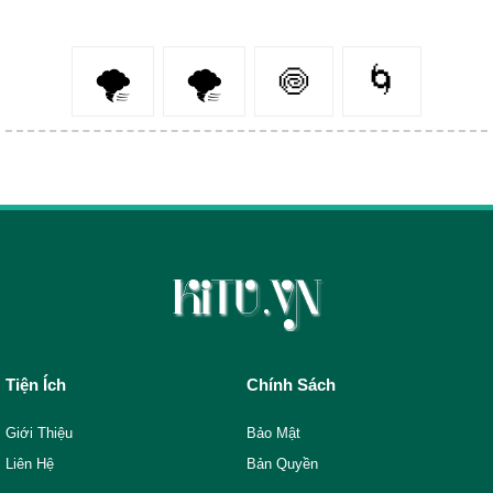
🌪
🌪️
🍥
🌀
Tiện Ích
Chính Sách
Giới Thiệu
Bảo Mật
Liên Hệ
Bản Quyền