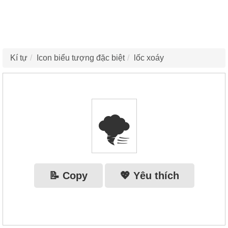
Kí tự
Icon biểu tượng đặc biệt
lốc xoáy
🌪
📝 Copy
💖 Yêu thích