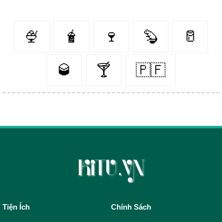
🍨
🧋
🍷
🦫
🥛
🥃
🍸
🇵🇫
Tiện Ích
Chính Sách