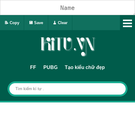
📝 Copy
💾 Save
🧹 Clear
FF
PUBG
Tạo kiểu chữ đẹp