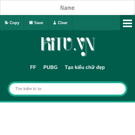
📝 Copy
💾 Save
🧹 Clear
FF
PUBG
Tạo kiểu chữ đẹp