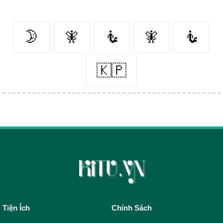
🌛
🧚‍
🧜
🧚
🧜‍
🇰🇵
Tiện Ích
Chính Sách