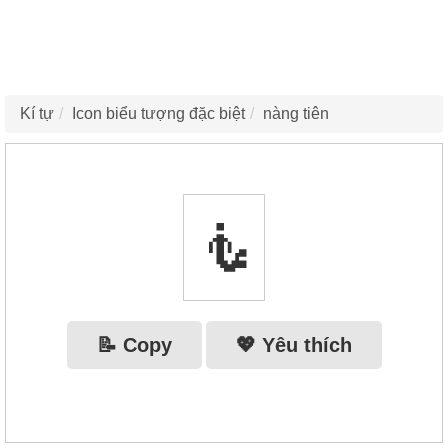
Kí tự
Icon biểu tượng đặc biệt
nàng tiên
🧜‍
📝 Copy
💖 Yêu thích