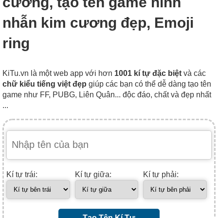
cương, tạo tên game hình
nhẫn kim cương đẹp, Emoji
ring
KiTu.vn là một web app với hơn
1001 kí tự đặc biệt
và các
chữ kiểu tiếng việt đẹp
giúp các bạn có thể dễ dàng tạo tên
game như FF, PUBG, Liên Quân... độc đáo, chất và đẹp nhất
...
Kí tự trái:
Kí tự giữa:
Kí tự phải:
Tạo Tên Kí Tự