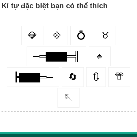
Kí tự đặc biệt bạn có thể thích
💎
💠
💍
♉
─═▇▇▇═╣
🔹
┣▇▇▇═─
🔄
🔃
👘
🪡