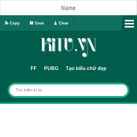
📝 Copy
💾 Save
🧹 Clear
FF
PUBG
Tạo kiểu chữ đẹp