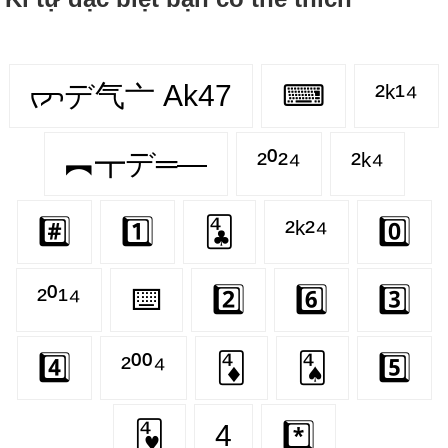
ᡕᠵデ气亠 Ak47
⌨
²ᵏ¹⁴
︻┳デ═—
²⁰²⁴
²ᵏ⁴
#️⃣
1️⃣
🃔
²ᵏ²⁴
0️⃣
²⁰¹⁴
⌨️
2️⃣
6️⃣
3️⃣
4️⃣
²⁰⁰⁴
🃄
🂤
5️⃣
🂴
4
*️⃣