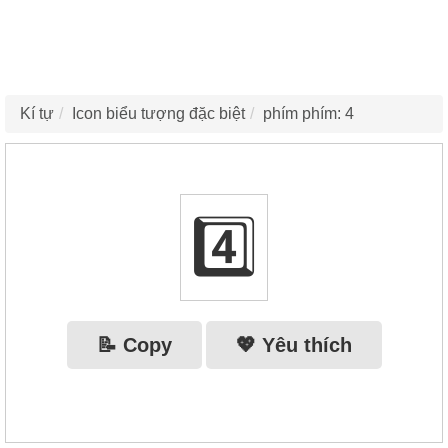
Kí tự
Icon biểu tượng đặc biệt
phím phím: 4
4️⃣
📝 Copy
💖 Yêu thích