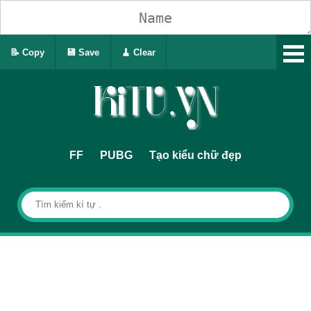
📝 Copy
💾 Save
🧹 Clear
FF
PUBG
Tạo kiểu chữ đẹp