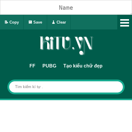
📝 Copy
💾 Save
🧹 Clear
FF
PUBG
Tạo kiểu chữ đẹp