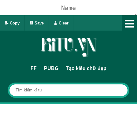
📝 Copy
💾 Save
🧹 Clear
FF
PUBG
Tạo kiểu chữ đẹp