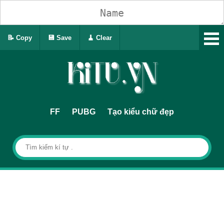
📝 Copy
💾 Save
🧹 Clear
FF
PUBG
Tạo kiểu chữ đẹp