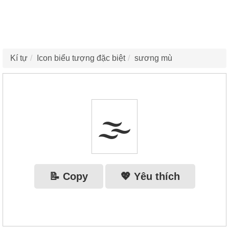
Kí tự
Icon biểu tượng đặc biệt
sương mù
🌫
📝 Copy
💖 Yêu thích