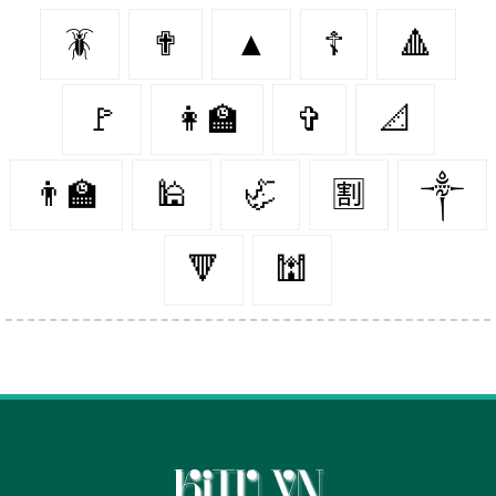
🪳
✟
▲
☦
🔺
🚩
👩‍🏫
✞
📐
👨‍🏫
🕌
🦏
🈹
༒
🔻
🕍