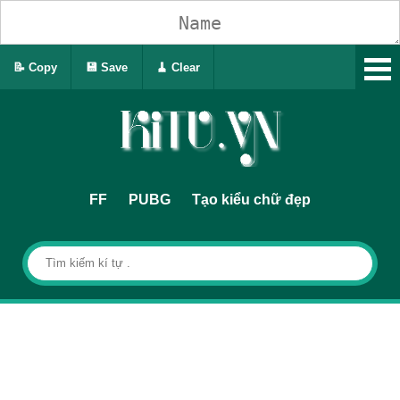
📝 Copy
💾 Save
🧹 Clear
FF
PUBG
Tạo kiểu chữ đẹp