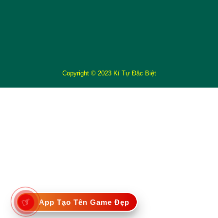
Copyright © 2023 Kí Tự Đặc Biệt
☞
App Tạo Tên Game Đẹp