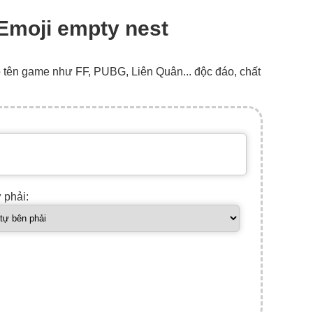
, Emoji empty nest
o tên game như FF, PUBG, Liên Quân... độc đáo, chất
ự phải: