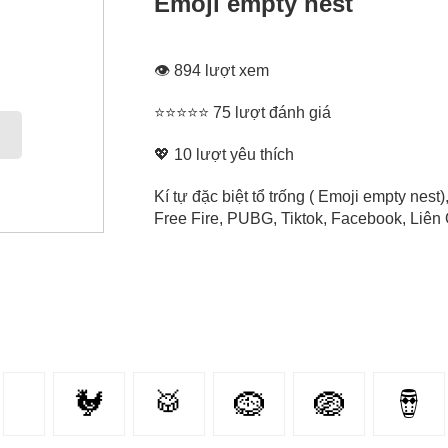
Emoji empty nest
👁 894 lượt xem
⭐⭐⭐⭐⭐ 75 lượt đánh giá
💖
10
lượt yêu thích
Kí tự đặc biệt tổ trống ( Emoji empty nes
Free Fire, PUBG, Tiktok, Facebook, Liên Q
🐓
🥁
🪹
🪺
🪘