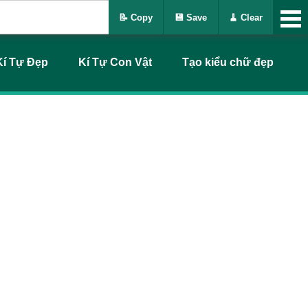
📝 Copy
💾 Save
🧹 Clear
Kí Tự Đẹp
Kí Tự Con Vật
Tạo kiểu chữ đẹp