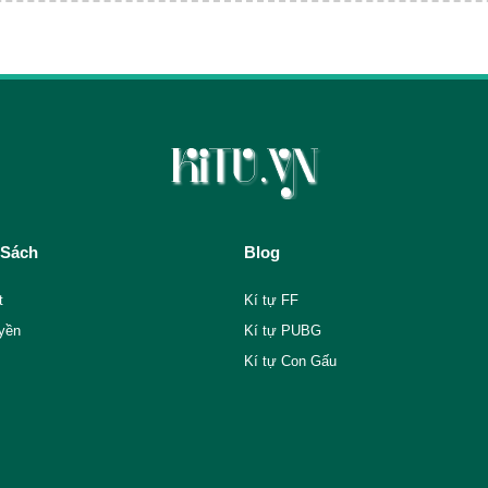
 Sách
Blog
t
Kí tự FF
yền
Kí tự PUBG
Kí tự Con Gấu