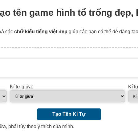
, tạo tên game hình tổ trống đẹp
và các
chữ kiểu tiếng việt đẹp
giúp các bạn có thể dễ dàng tạ
Kí tự giữa:
Kí t
Tạo Tên Kí Tự
ữa, phải tùy theo ý thích của mình.