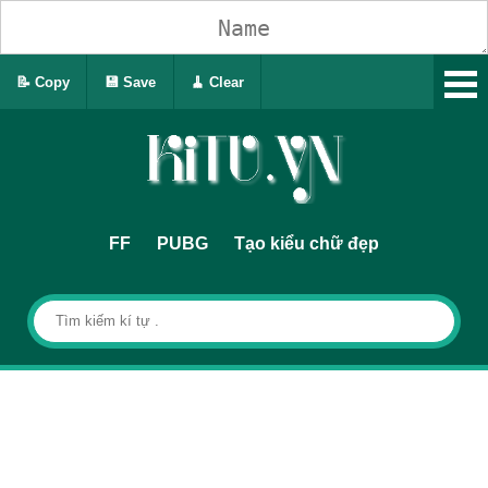
📝 Copy
💾 Save
🧹 Clear
FF
PUBG
Tạo kiểu chữ đẹp