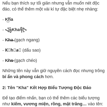
Nếu bạn thích sự tối giản nhưng vẫn muốn nét độc
đáo, có thể thêm một vài kí tự đặc biệt nhẹ nhàng:
-
K͜͡ha
-
꧁Kha꧂
-
K̶h̶a̶
(gạch ngang)
-
K⃟h⃟a⃟
(dấu sao)
-
K̷h̷a̷
(gạch chéo)
Những tên này vẫn giữ nguyên cách đọc nhưng trông
bí ẩn và phong cách
hơn.
2: Tên "Kha" Kết Hợp Biểu Tượng Độc Đáo
Để tạo điểm nhấn, bạn có thể thêm các biểu tượng
như
kiếm, vương miện, rồng, mặt trăng…
vào tên: