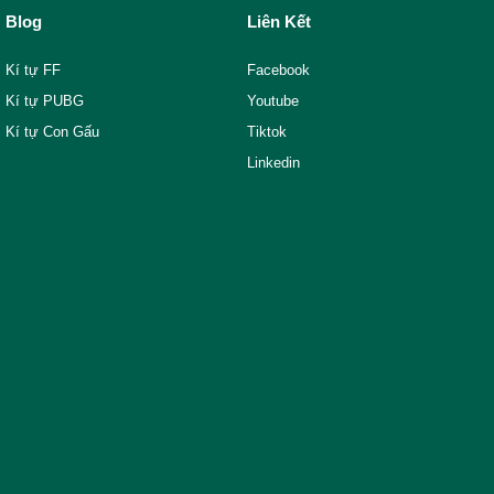
Blog
Liên Kết
Kí tự FF
Facebook
Kí tự PUBG
Youtube
Kí tự Con Gấu
Tiktok
Linkedin