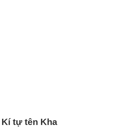
Kí tự tên Kha