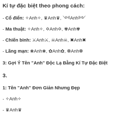
Kí tự đặc biệt theo phong cách:
-
Cổ điển:
✧Anh✧, ♛Anh♛, ༺Anh༻
-
Ma thuật:
✧Anh✧, ✡Anh✡, ✾Anh✾
-
Chiến binh:
⚔Anh⚔, ☠Anh☠, ✖Anh✖
-
Lãng mạn:
❀Anh❀, ✿Anh✿, ❁Anh❁
3: Gợi Ý Tên "Anh" Độc Lạ Bằng Kí Tự Đặc Biệt
3.
1: Tên "Anh" Đơn Giản Nhưng Đẹp
- ✧Anh✧
- ♛Anh♛