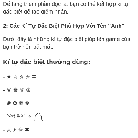
Để tăng thêm phần độc lạ, bạn có thể kết hợp kí tự
đặc biệt để tạo điểm nhấn.
2: Các Kí Tự Đặc Biệt Phù Hợp Với Tên "Anh"
Dưới đây là những kí tự đặc biệt giúp tên game của
bạn trở nên bắt mắt:
Kí tự đặc biệt thường dùng:
- ★ ☆ ✮ ✯ ✡
- ♛ ♚ ♕ ♔
- ❀ ✿ ❁ ✾
- ༺ ༻ ✧ ༼ ༽
- ⚔ ⚡ ☠ ✖