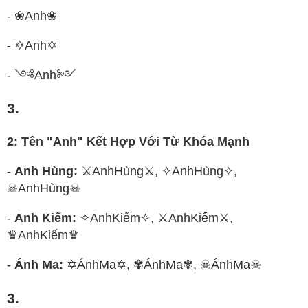
- ❀Anh❀
- ✡Anh✡
- ༺Anh༻
3.
2: Tên "Anh" Kết Hợp Với Từ Khóa Mạnh
-
Anh Hùng:
⚔AnhHùng⚔, ✧AnhHùng✧,
☠AnhHùng☠
-
Anh Kiếm:
✧AnhKiếm✧, ⚔AnhKiếm⚔,
♛AnhKiếm♛
-
Ánh Ma:
✡ÁnhMa✡, ✾ÁnhMa✾, ☠ÁnhMa☠
3.