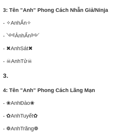
3: Tên "Anh" Phong Cách Nhẫn Giả/Ninja
- ✧AnhẨn✧
- ༺ẢnhẨn༻
- ✖AnhSát✖
- ☠AnhTử☠
3.
4: Tên "Anh" Phong Cách Lãng Mạn
- ❀AnhĐào❀
- ✿AnhTuyết✿
- ❁AnhTrăng❁