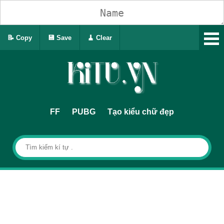
📝 Copy
💾 Save
🧹 Clear
FF
PUBG
Tạo kiểu chữ đẹp