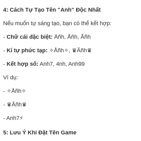
4: Cách Tự Tạo Tên "Anh" Độc Nhất
Nếu muốn tự sáng tạo, bạn có thể kết hợp:
-
Chữ cái đặc biệt:
Äñh, Åñh, Ãñh
-
Kí tự phức tạp:
✧Åñh✧, ♛Ãñh♛
-
Kết hợp số:
Anh7, 4nh, Anh99
Ví dụ:
- ✧Åñh✧
- ♛Ãñh♛
- Anh7⚡
5: Lưu Ý Khi Đặt Tên Game