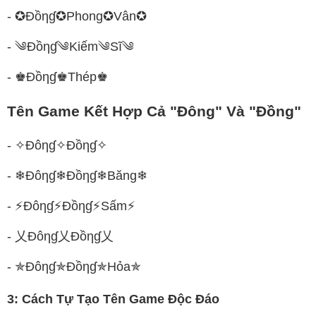
- ✪Đồηɠ✪Phong✪Vân✪
- ༄Đồηɠ༄Kiếm༄Sĩ༄
- ♚Đồηɠ♚Thép♚
Tên Game Kết Hợp Cả "Đông" Và "Đồng"
- ✧Đôηɠ✧Đồηɠ✧
- ❄Đôηɠ❄Đồηɠ❄Băng❄
- ⚡Đôηɠ⚡Đồηɠ⚡Sấm⚡
- 乂Đôηɠ乂Đồηɠ乂
- ✯Đôηɠ✯Đồηɠ✯Hỏa✯
3: Cách Tự Tạo Tên Game Độc Đáo