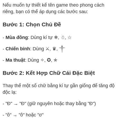
Nếu muốn tự thiết kế tên game theo phong cách
riêng, bạn có thể áp dụng các bước sau:
Bước 1: Chọn Chủ Đề
-
Mùa đông
: Dùng kí tự ❄, ☃, ☆
-
Chiến binh
: Dùng ⚔, ♛, ༒
-
Ma thuật
: Dùng ✧, ✪, ✯
Bước 2: Kết Hợp Chữ Cái Đặc Biệt
Thay thế một số chữ bằng kí tự gần giống để tăng độ
độc lạ:
- "Đ" → "Đ" (giữ nguyên hoặc thay bằng "Ð")
- "ô" → "ô" hoặc "σ"