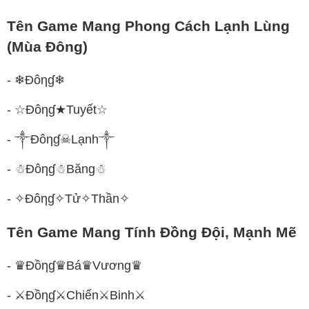
Tên Game Mang Phong Cách Lạnh Lùng
(Mùa Đông)
- ❄Đôηɠ❄
- ☆Đôηɠ★Tuyết☆
- ༒Đôηɠ☠Lạnh༒
- ☃Đôηɠ☃Băng☃
- ✧Đôηɠ✧Tử✧Thần✧
Tên Game Mang Tính Đồng Đội, Mạnh Mẽ
- ♛Đồηɠ♛Bá♛Vương♛
- ⚔Đồηɠ⚔Chiến⚔Binh⚔