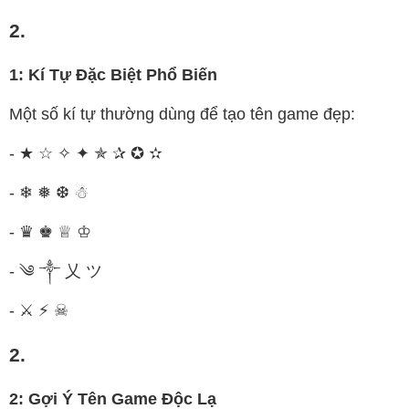
2.
1: Kí Tự Đặc Biệt Phổ Biến
Một số kí tự thường dùng để tạo tên game đẹp:
- ★ ☆ ✧ ✦ ✯ ✰ ✪ ✫
- ❄ ❅ ❆ ☃
- ♛ ♚ ♕ ♔
- ༄ ༒ 乂 ツ
- ⚔ ⚡ ☠
2.
2: Gợi Ý Tên Game Độc Lạ