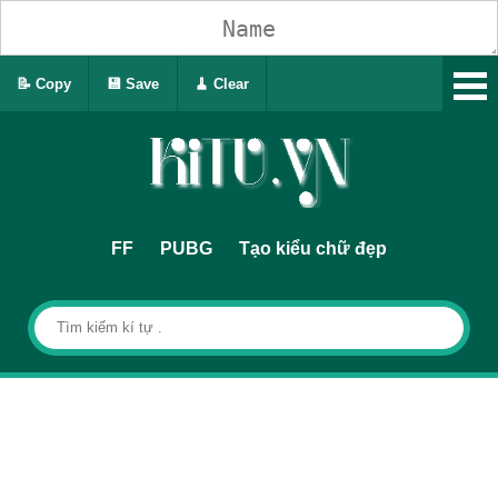
📝 Copy
💾 Save
🧹 Clear
FF
PUBG
Tạo kiểu chữ đẹp