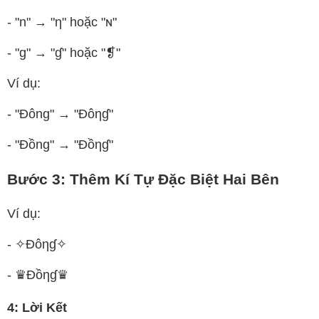
- "n" → "η" hoặc "ɴ"
- "g" → "ɠ" hoặc "❡"
Ví dụ:
- "Đông" → "Đôηɠ"
- "Đồng" → "Đồηɠ"
Bước 3: Thêm Kí Tự Đặc Biệt Hai Bên
Ví dụ:
- ✧Đôηɠ✧
- ♛Đồηɠ♛
4: Lời Kết