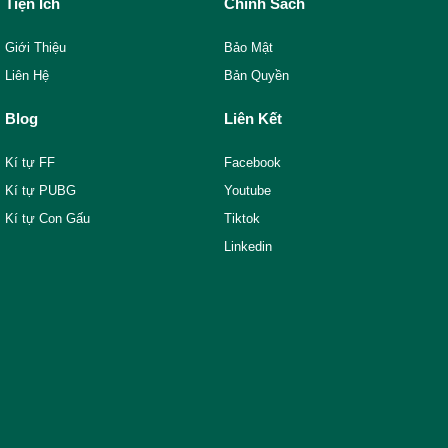
Tiện Ích
Chính Sách
Giới Thiệu
Bảo Mật
Liên Hệ
Bản Quyền
Blog
Liên Kết
Kí tự FF
Facebook
Kí tự PUBG
Youtube
Kí tự Con Gấu
Tiktok
Linkedin