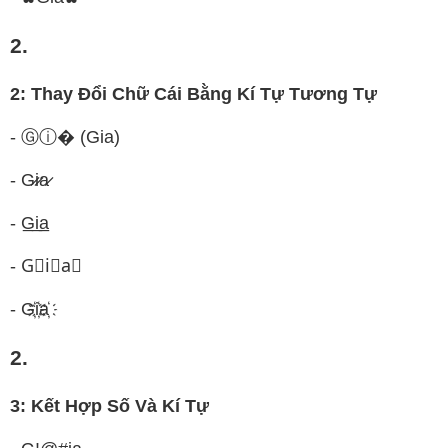
2.
2: Thay Đổi Chữ Cái Bằng Kí Tự Tương Tự
- Ⓖⓘ� (Gia)
- G̷i̷a̷
- G̲i̲a̲
- G⃟i⃟a⃟
- G҉i҉a҉
2.
3: Kết Hợp Số Và Kí Tự