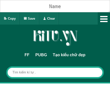
📝 Copy
💾 Save
🧹 Clear
FF
PUBG
Tạo kiểu chữ đẹp