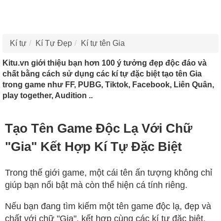
Kí tự
Kí Tự Đẹp
Kí tự tên Gia
Kitu.vn giới thiệu bạn hơn 100 ý tưởng đẹp độc đáo và
chất bằng cách sử dụng các kí tự đặc biệt tạo tên Gia
trong game như FF, PUBG, Tiktok, Facebook, Liên Quân,
play together, Audition ..
Tạo Tên Game Độc Lạ Với Chữ
"Gia" Kết Hợp Kí Tự Đặc Biệt
Trong thế giới game, một cái tên ấn tượng không chỉ
giúp bạn nổi bật mà còn thể hiện cá tính riêng.
Nếu bạn đang tìm kiếm một tên game độc lạ, đẹp và
chất với chữ "Gia", kết hợp cùng các kí tự đặc biệt,