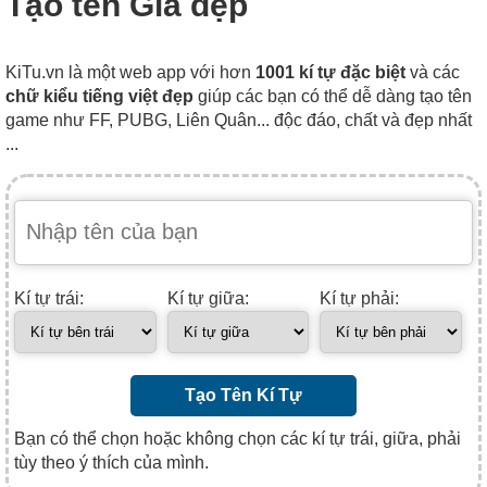
Tạo tên Gia đẹp
KiTu.vn là một web app với hơn
1001 kí tự đặc biệt
và các
chữ kiểu tiếng việt đẹp
giúp các bạn có thể dễ dàng tạo tên
game như FF, PUBG, Liên Quân... độc đáo, chất và đẹp nhất
...
Kí tự trái:
Kí tự giữa:
Kí tự phải:
Tạo Tên Kí Tự
Bạn có thể chọn hoặc không chọn các kí tự trái, giữa, phải
tùy theo ý thích của mình.