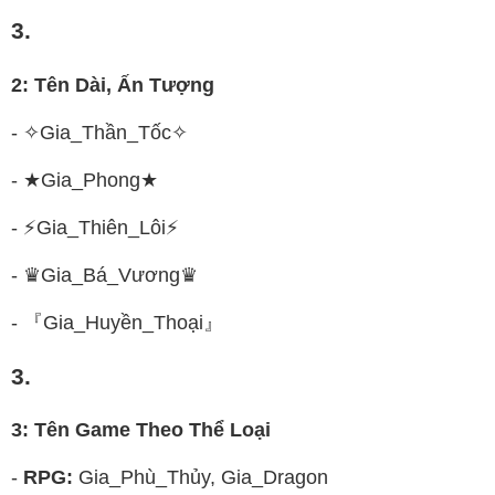
3.
2: Tên Dài, Ấn Tượng
- ✧Gia_Thần_Tốc✧
- ★Gia_Phong★
- ⚡Gia_Thiên_Lôi⚡
- ♛Gia_Bá_Vương♛
- 『Gia_Huyền_Thoại』
3.
3: Tên Game Theo Thể Loại
-
RPG:
Gia_Phù_Thủy, Gia_Dragon