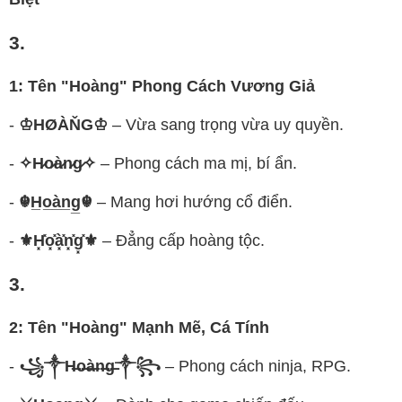
3.
1: Tên "Hoàng" Phong Cách Vương Giả
-
♔HØÀŇG♔
– Vừa sang trọng vừa uy quyền.
-
✧H̷o̷à̷n̷g̷✧
– Phong cách ma mị, bí ẩn.
-
☬H̲o̲à̲n̲g̲☬
– Mang hơi hướng cổ điển.
-
⚜H͓̽o͓̽à͓̽n͓̽g͓̽⚜
– Đẳng cấp hoàng tộc.
3.
2: Tên "Hoàng" Mạnh Mẽ, Cá Tính
-
꧁༒H̶o̶à̶n̶g̶༒꧂
– Phong cách ninja, RPG.