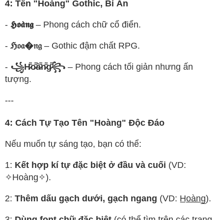
4: Tên "Hoàng" Gothic, Bí Ẩn
-
𝕳𝖔𝖆̀𝖓𝖌
– Phong cách chữ cổ điển.
-
ℌ𝔬𝔞�𝔫𝔤
– Gothic đậm chất RPG.
-
꧁H̷͌o̷͌à̷͌n̷͌g̷͌꧂
– Phong cách tối giản nhưng ấn
tượng.
---
4: Cách Tự Tạo Tên "Hoàng" Độc Đáo
Nếu muốn tự sáng tạo, bạn có thể:
1:
Kết hợp kí tự đặc biệt ở đầu và cuối
(VD:
✧Hoàng✧).
2:
Thêm dấu gạch dưới, gạch ngang
(VD: H̲o̲à̲n̲g̲).
3:
Dùng font chữ đặc biệt
(có thể tìm trên các trang