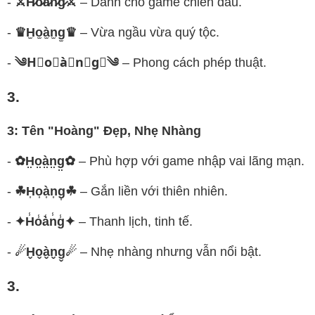
-
⚔H̷o̷a̷n̷g̷⚔
– Dành cho game chiến đấu.
-
♛H̫o̫à̫n̫g̫♛
– Vừa ngầu vừa quý tộc.
-
༄H⃟o⃟à⃟n⃟g⃟༄
– Phong cách phép thuật.
3.
3: Tên "Hoàng" Đẹp, Nhẹ Nhàng
-
✿H̤o̤à̤n̤g̤✿
– Phù hợp với game nhập vai lãng mạn.
-
☘H͎o͎à͎n͎g͎☘
– Gắn liền với thiên nhiên.
-
✦H̾o̾à̾n̾g̾✦
– Thanh lịch, tinh tế.
-
☄H̬o̬à̬n̬g̬☄
– Nhẹ nhàng nhưng vẫn nổi bật.
3.