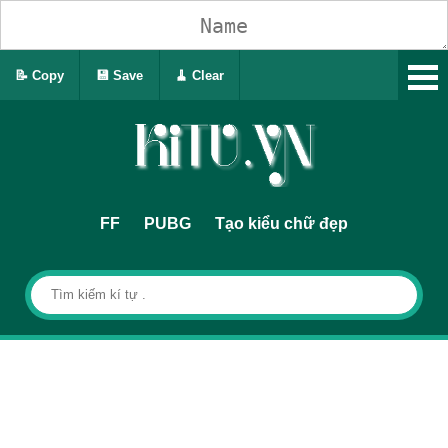
📝 Copy
💾 Save
🧹 Clear
FF
PUBG
Tạo kiểu chữ đẹp