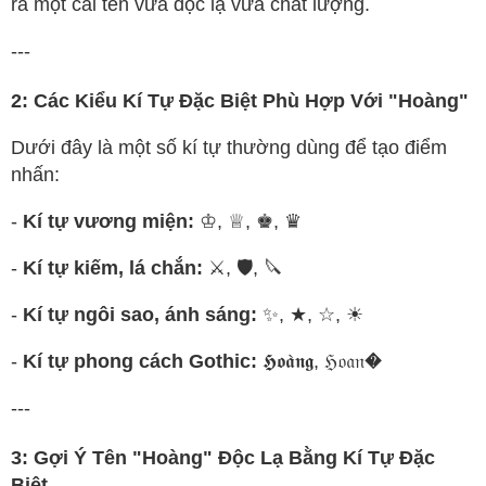
ra một cái tên vừa độc lạ vừa chất lượng.
---
2: Các Kiểu Kí Tự Đặc Biệt Phù Hợp Với "Hoàng"
Dưới đây là một số kí tự thường dùng để tạo điểm
nhấn:
-
Kí tự vương miện:
♔, ♕, ♚, ♛
-
Kí tự kiếm, lá chắn:
⚔, 🛡, 🔪
-
Kí tự ngôi sao, ánh sáng:
✨, ★, ☆, ☀
-
Kí tự phong cách Gothic:
𝕳𝖔𝖆̀𝖓𝖌, ℌ𝔬𝔞𝔫�
---
3: Gợi Ý Tên "Hoàng" Độc Lạ Bằng Kí Tự Đặc
Biệt