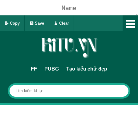
📝 Copy
💾 Save
🧹 Clear
FF
PUBG
Tạo kiểu chữ đẹp