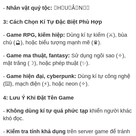
-
Nhân vật quý tộc:
♚H⃘U⃘Â⃘N⃘♚
3: Cách Chọn Kí Tự Đặc Biệt Phù Hợp
-
Game RPG, kiếm hiệp:
Dùng kí tự kiếm (⚔️), bùa
chú (🔮), hoặc biểu tượng mạnh mẽ (♛).
-
Game ma thuật, fantasy:
Sử dụng ngôi sao (✧),
mặt trăng (☽), hoặc phép thuật (✨).
-
Game hiện đại, cyberpunk:
Dùng kí tự công nghệ
(⌨️), mạch điện (⚡), hoặc neon (✧).
4: Lưu Ý Khi Đặt Tên Game
-
Không dùng kí tự quá phức tạp
khiến người khác
khó đọc.
-
Kiểm tra tính khả dụng
trên server game để tránh