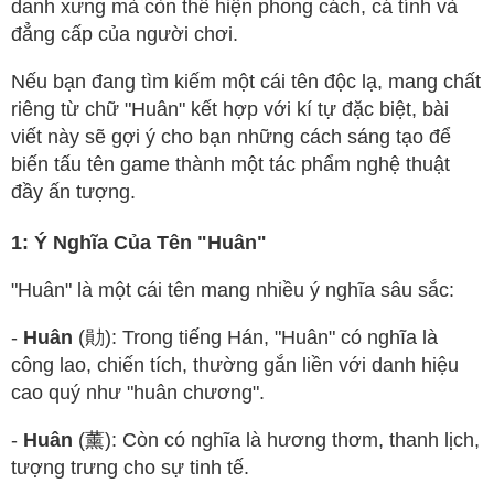
danh xưng mà còn thể hiện phong cách, cá tính và
đẳng cấp của người chơi.
Nếu bạn đang tìm kiếm một cái tên độc lạ, mang chất
riêng từ chữ "Huân" kết hợp với kí tự đặc biệt, bài
viết này sẽ gợi ý cho bạn những cách sáng tạo để
biến tấu tên game thành một tác phẩm nghệ thuật
đầy ấn tượng.
1: Ý Nghĩa Của Tên "Huân"
"Huân" là một cái tên mang nhiều ý nghĩa sâu sắc:
-
Huân
(勛): Trong tiếng Hán, "Huân" có nghĩa là
công lao, chiến tích, thường gắn liền với danh hiệu
cao quý như "huân chương".
-
Huân
(薰): Còn có nghĩa là hương thơm, thanh lịch,
tượng trưng cho sự tinh tế.