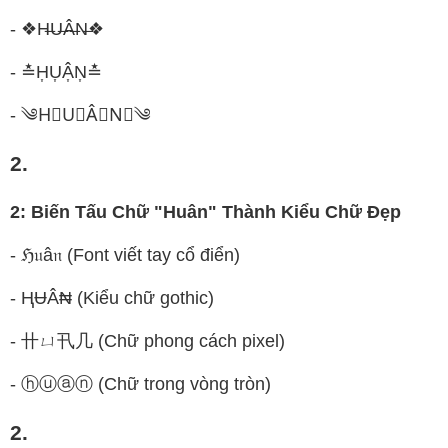
- ❖H̶U̶Â̶N̶❖
- ≛H͎U͎Â͎N͎≛
- ༄H⃒U⃒Â⃒N⃒༄
2.
2: Biến Tấu Chữ "Huân" Thành Kiểu Chữ Đẹp
- ℌ𝔲â𝔫 (Font viết tay cổ điển)
- ⱧɄÂ₦ (Kiểu chữ gothic)
- 卄ㄩ卂几 (Chữ phong cách pixel)
- ⓗⓤⓐⓝ (Chữ trong vòng tròn)
2.