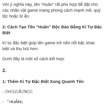
Với ý nghĩa này, tên "Huân" rất phù hợp để đặt cho
các nhân vật game mang phong cách mạnh mẽ, quý
tộc hoặc bí ẩn.
2: Cách Tạo Tên "Huân" Độc Đáo Bằng Kí Tự Đặc
Biệt
Kí tự đặc biệt giúp tên game trở nên nổi bật, khác
biệt và thu hút hơn.
Dưới đây là một số cách kết hợp:
2.
1: Thêm Kí Tự Đặc Biệt Xung Quanh Tên
- ✧H⃟U⃟Â⃟N⃟✧
- 『H̷U̷Â̷N̷』