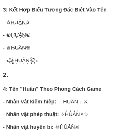
3: Kết Hợp Biểu Tượng Đặc Biệt Vào Tên
- ✰H̤̮Ṳ̮Â̤̮N̤̮✰
- ☯H͓̽U͓̽Â͓̽N͓̽☯
- ♛H̷U̷Â̷N̷♛
- ꧁H͙U͙Â͙N͙꧂
2.
4: Tên "Huân" Theo Phong Cách Game
-
Nhân vật kiếm hiệp:
「H̫U̫Â̫N̫」⚔️
-
Nhân vật phép thuật:
✧H̾U̾Â̾N̾✧✨
-
Nhân vật huyền bí:
☠H̐U̐Â̐N̐☠