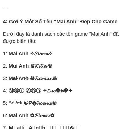
---
4: Gợi Ý Một Số Tên "Mai Anh" Đẹp Cho Game
Dưới đây là danh sách các tên game "Mai Anh" đã
được biến tấu:
1:
Mai Anh ✧𝓢𝓽𝓸𝓻𝓶✧
2:
Mαi Anh ♛𝓚𝓲𝓵𝓵𝓮𝓻♛
3:
M̷a̷i̷ A̷n̷h̷ ☠︎︎𝓡𝓪𝓶𝓪𝓷☠︎︎
4:
Ⓜⓐⓘ Ⓐⓝⓗ ✦𝓛𝓾𝓬�𝓴�✦
5:
ᴹᵃⁱ ᴬⁿʰ ☯𝓟�𝓱𝓸𝓮𝓷𝓲𝔁☯
6:
M̲a̲i̲ A̲n̲h̲ ✿𝓕𝓵𝓸𝔀𝓮𝓻✿
7:
M⃟a⃟i⃟ A⃟n⃟h⃟ ✧𝓓𝓻𝓪𝓰𝓸�𝓷✧