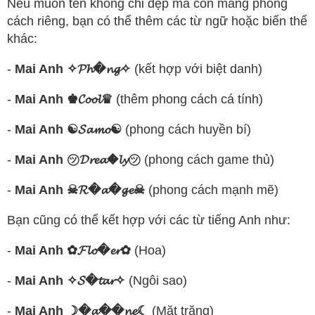
Nếu muốn tên không chỉ đẹp mà còn mang phong
cách riêng, bạn có thể thêm các từ ngữ hoặc biến thể
khác:
-
Mai Anh ✧𝓟𝓱�𝓷𝓰✧
(kết hợp với biệt danh)
-
Mai Anh ♚𝓒𝓸𝓸𝓵♛
(thêm phong cách cá tính)
-
Mai Anh ☯𝓢𝓪𝓶𝓸☯
(phong cách huyền bí)
-
Mai Anh ㋡𝓓𝓻𝓮𝓪�𝓵𝔂㋡
(phong cách game thủ)
-
Mai Anh ☠︎︎𝓡�𝓪�𝓰𝓮☠︎︎
(phong cách mạnh mẽ)
Bạn cũng có thể kết hợp với các từ tiếng Anh như:
-
Mai Anh ✿𝓕𝓵𝓸�𝓮𝓻✿
(Hoa)
-
Mai Anh ✧𝓢�𝓽𝓪𝓻✧
(Ngôi sao)
-
Mai Anh ☽�𝓪��𝓷𝓮☾
(Mặt trăng)