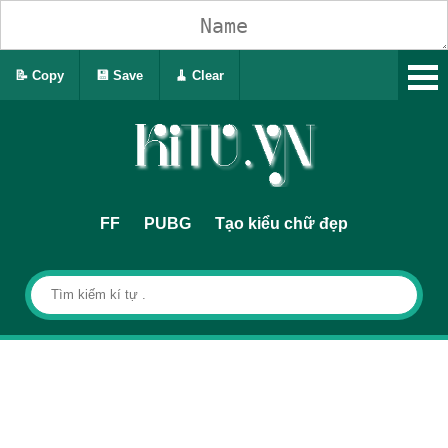
📝 Copy
💾 Save
🧹 Clear
FF
PUBG
Tạo kiểu chữ đẹp