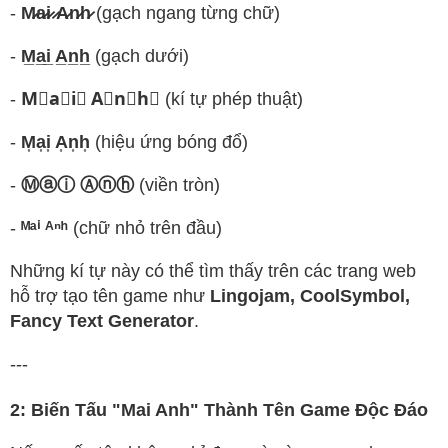
-
M̷a̷i̷ ̷A̷n̷h̷
(gạch ngang từng chữ)
-
M̲a̲i̲ A̲n̲h̲
(gạch dưới)
-
M⃟a⃟i⃟ A⃟n⃟h⃟
(kí tự phép thuật)
-
M͎a͎i͎ A͎n͎h͎
(hiệu ứng bóng đổ)
-
Ⓜⓐⓘ Ⓐⓝⓗ
(viền tròn)
-
ᴹᵃⁱ ᴬⁿʰ
(chữ nhỏ trên đầu)
Những kí tự này có thể tìm thấy trên các trang web
hỗ trợ tạo tên game như
Lingojam, CoolSymbol,
Fancy Text Generator
.
---
2: Biến Tấu "Mai Anh" Thành Tên Game Độc Đáo