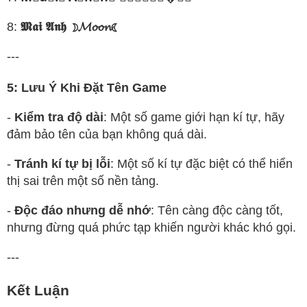
8:
𝕸𝖆𝖎 𝕬𝖓𝖍 ☽𝓜𝓸𝓸𝓷☾
---
5: Lưu Ý Khi Đặt Tên Game
-
Kiểm tra độ dài
: Một số game giới hạn kí tự, hãy
đảm bảo tên của bạn không quá dài.
-
Tránh kí tự bị lỗi
: Một số kí tự đặc biệt có thể hiển
thị sai trên một số nền tảng.
-
Độc đáo nhưng dễ nhớ
: Tên càng độc càng tốt,
nhưng đừng quá phức tạp khiến người khác khó gọi.
---
Kết Luận