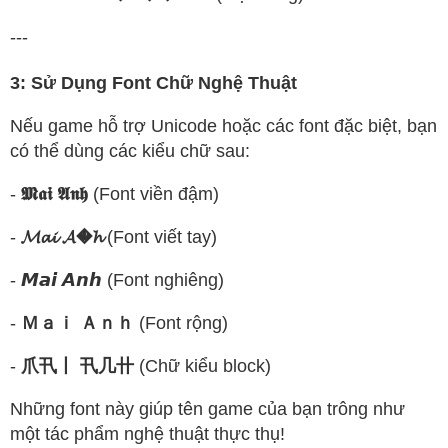
---
3: Sử Dụng Font Chữ Nghệ Thuật
Nếu game hỗ trợ Unicode hoặc các font đặc biệt, bạn
có thể dùng các kiểu chữ sau:
-
𝕸𝖆𝖎 𝕬𝖓𝖍
(Font viền đậm)
-
𝓜𝓪𝓲 𝓐�𝓱
(Font viết tay)
-
𝙈𝙖𝙞 𝘼𝙣𝙝
(Font nghiêng)
-
Ｍａｉ Ａｎｈ
(Font rộng)
-
爪卂丨 卂几卄
(Chữ kiểu block)
Những font này giúp tên game của bạn trông như
một tác phẩm nghệ thuật thực thụ!