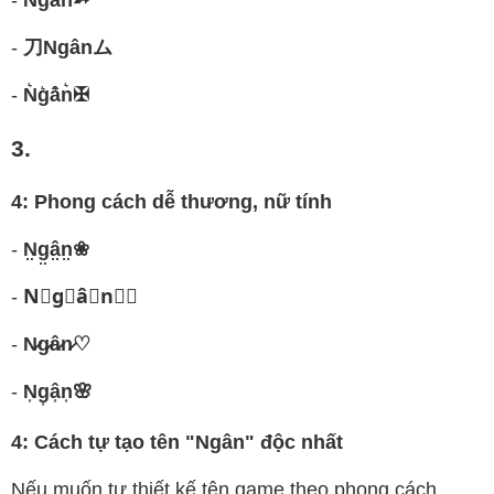
-
N̾g̾â̾n̾➳
-
刀Ngânム
-
N͛g͛â͛n͛✠
3.
4: Phong cách dễ thương, nữ tính
-
N̤g̤â̤n̤❀
-
N⃒g⃒â⃒n⃒✿
-
N̷g̷â̷n̷♡
-
N͎g͎â͎n͎🌸
4: Cách tự tạo tên "Ngân" độc nhất
Nếu muốn tự thiết kế tên game theo phong cách