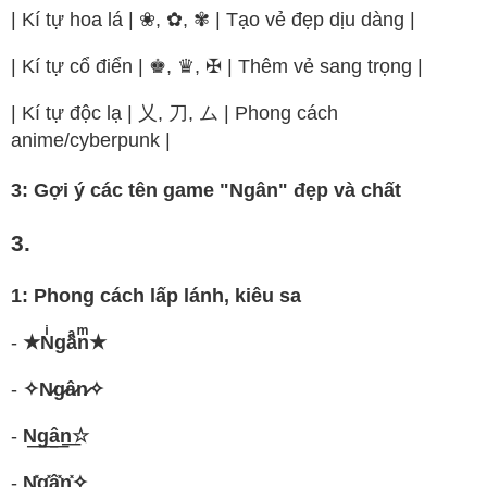
| Kí tự hoa lá | ❀, ✿, ✾ | Tạo vẻ đẹp dịu dàng |
| Kí tự cổ điển | ♚, ♛, ✠ | Thêm vẻ sang trọng |
| Kí tự độc lạ | 乂, 刀, ム | Phong cách
anime/cyberpunk |
3: Gợi ý các tên game "Ngân" đẹp và chất
3.
1: Phong cách lấp lánh, kiêu sa
-
★Nͥgâͣnͫ★
-
✧N̷g̷â̷n̷✧
-
N͟g͟â͟n͟☆
-
N͓̽g͓̽â͓̽n͓̽✧