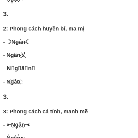
3.
2: Phong cách huyền bí, ma mị
-
☽N̶g̶â̶n̶☾
-
N̷g̷â̷n̷乂
-
N⃟g⃟â⃟n⃟
-
N҉g҉â҉n҉
3.
3: Phong cách cá tính, mạnh mẽ
-
⤜N͙g͙â͙n͙⤛