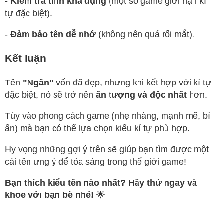
-
Kiểm tra tính khả dụng
(một số game giới hạn kí
tự đặc biệt).
-
Đảm bảo tên dễ nhớ
(không nên quá rối mắt).
Kết luận
Tên
"Ngân"
vốn đã đẹp, nhưng khi kết hợp với kí tự
đặc biệt, nó sẽ trở nên
ấn tượng và độc nhất
hơn.
Tùy vào phong cách game (nhẹ nhàng, mạnh mẽ, bí
ẩn) mà bạn có thể lựa chọn kiểu kí tự phù hợp.
Hy vọng những gợi ý trên sẽ giúp bạn tìm được một
cái tên ưng ý để tỏa sáng trong thế giới game!
Bạn thích kiểu tên nào nhất? Hãy thử ngay và
khoe với bạn bè nhé!
🌟