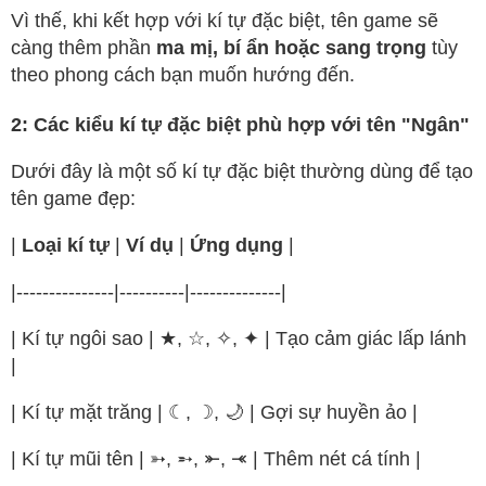
Vì thế, khi kết hợp với kí tự đặc biệt, tên game sẽ
càng thêm phần
ma mị, bí ẩn hoặc sang trọng
tùy
theo phong cách bạn muốn hướng đến.
2: Các kiểu kí tự đặc biệt phù hợp với tên "Ngân"
Dưới đây là một số kí tự đặc biệt thường dùng để tạo
tên game đẹp:
|
Loại kí tự
|
Ví dụ
|
Ứng dụng
|
|---------------|----------|--------------|
| Kí tự ngôi sao | ★, ☆, ✧, ✦ | Tạo cảm giác lấp lánh
|
| Kí tự mặt trăng | ☾, ☽, 🌙 | Gợi sự huyền ảo |
| Kí tự mũi tên | ➳, ➵, ⤜, ⤛ | Thêm nét cá tính |