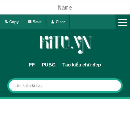
📝 Copy
💾 Save
🧹 Clear
FF
PUBG
Tạo kiểu chữ đẹp