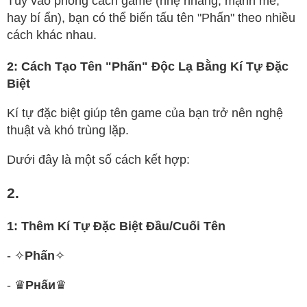
Tùy vào phong cách game (nhẹ nhàng, mạnh mẽ,
hay bí ẩn), bạn có thể biến tấu tên "Phấn" theo nhiều
cách khác nhau.
2: Cách Tạo Tên "Phấn" Độc Lạ Bằng Kí Tự Đặc
Biệt
Kí tự đặc biệt giúp tên game của bạn trở nên nghệ
thuật và khó trùng lặp.
Dưới đây là một số cách kết hợp:
2.
1: Thêm Kí Tự Đặc Biệt Đầu/Cuối Tên
- ✧
Phấn
✧
- ♛
Pнấи
♛