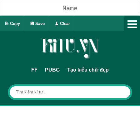
📝 Copy
💾 Save
🧹 Clear
FF
PUBG
Tạo kiểu chữ đẹp