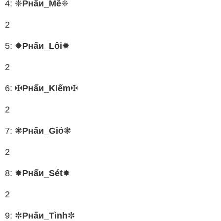
4: ❈
Pнấи_Mê
❈
2
5: ✹
Pнấи_Lôi
✹
2
6: ✠
Pнấи_Kiếm
✠
2
7: ❃
Pнấи_Gió
❃
2
8: ✸
Pнấи_Sét
✸
2
9: ✼
Pнấи_Tình
✼