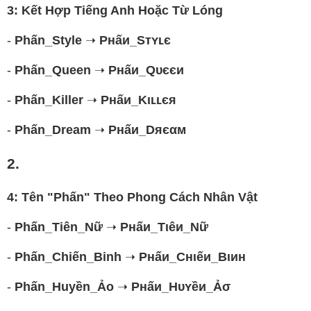
3: Kết Hợp Tiếng Anh Hoặc Từ Lóng
-
Phấn_Style
➝
Pнấи_Sтʏʟє
-
Phấn_Queen
➝
Pнấи_Qυєєи
-
Phấn_Killer
➝
Pнấи_Kιʟʟєя
-
Phấn_Dream
➝
Pнấи_Dяєαм
2.
4: Tên "Phấn" Theo Phong Cách Nhân Vật
-
Phấn_Tiên_Nữ
➝
Pнấи_Tιêи_Nữ
-
Phấn_Chiến_Binh
➝
Pнấи_Cнιếи_Bιин
-
Phấn_Huyền_Ảo
➝
Pнấи_Hυʏềи_Ảσ