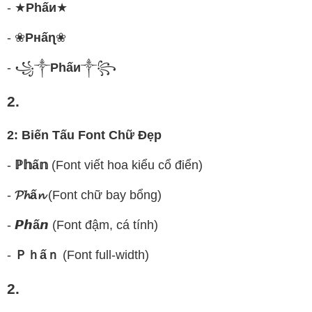
- ★
Phấи
★
- ❀
Pнấɳ
❀
- ꧁༒
Phấи
༒꧂
2.
2: Biến Tấu Font Chữ Đẹp
-
ℙ𝕙ấ𝕟
(Font viết hoa kiểu cổ điển)
-
𝓟𝓱ấ𝓷
(Font chữ bay bổng)
-
𝙋𝙝ấ𝙣
(Font đậm, cá tính)
-
Ｐｈấｎ
(Font full-width)
2.