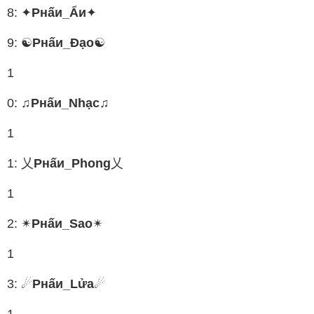
8: ✦
Pнấи_Ẩи
✦
9: ☯
Pнấи_Đạo
☯
1
0: ♫
Pнấи_Nhạc
♫
1
1: 乂
Pнấи_Phong
乂
1
2: ✴
Pнấи_Sao
✴
1
3: ☄
Pнấи_Lửa
☄