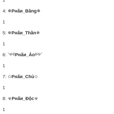
1
4: ❄
Pнấи_Băng
❄
1
5: ✵
Pнấи_Thần
✵
1
6: ༺
Pнấи_Ảo
༻
1
7: ✩
Pнấи_Chủ
✩
1
8: ☣
Pнấи_Độc
☣
1