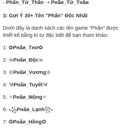
-
Phấn_Tử_Thần
➝
Pнấи_Tử_Tнầи
3: Gợi Ý 30+ Tên "Phấn" Độc Nhất
Dưới đây là danh sách các tên game "Phấn" được
thiết kế bằng kí tự đặc biệt để bạn tham khảo:
1: ✿
Pнấи_Tнơ
✿
2: ☠
Pнấи_Độc
☠
3: ♔
Pнấи_Vương
♔
4: ༄
Pнấи_Tuyết
༄
5: ✧
Pнấи_Mộng
✧
6: ꧁
Pнấи_Lạnh
꧂
7: ❂
Pнấи_Hồng
❂