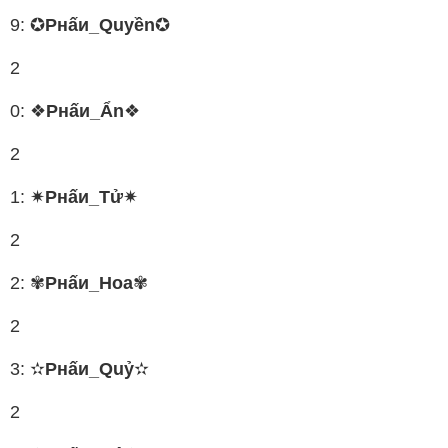
9: ✪
Pнấи_Quyền
✪
2
0: ❖
Pнấи_Ẩn
❖
2
1: ✷
Pнấи_Tử
✷
2
2: ✾
Pнấи_Hoa
✾
2
3: ✫
Pнấи_Quỷ
✫
2