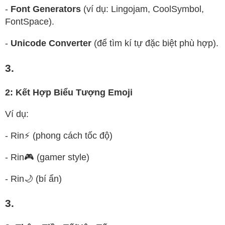
-
Font Generators
(ví dụ: Lingojam, CoolSymbol,
FontSpace).
-
Unicode Converter
(để tìm kí tự đặc biệt phù hợp).
3.
2: Kết Hợp Biểu Tượng Emoji
Ví dụ:
- Rin⚡ (phong cách tốc độ)
- Rin🎮 (gamer style)
- Rin🌙 (bí ẩn)
3.