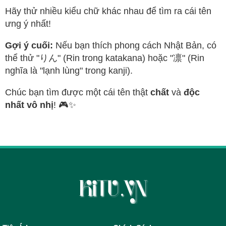
Hãy thử nhiều kiểu chữ khác nhau để tìm ra cái tên
ưng ý nhất!
Gợi ý cuối:
Nếu bạn thích phong cách Nhật Bản, có
thể thử "りん" (Rin trong katakana) hoặc "凛" (Rin
nghĩa là "lạnh lùng" trong kanji).
Chúc bạn tìm được một cái tên thật
chất
và
độc
nhất vô nhị
! 🎮✨