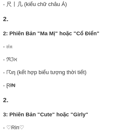
- 尺丨几 (kiểu chữ châu Á)
2.
2: Phiên Bản "Ma Mị" hoặc "Cổ Điển"
- 𝔯𝔦𝔫
- ℜℑℵ
- ☈ιη (kết hợp biểu tượng thời tiết)
- Ɽł₦
2.
3: Phiên Bản "Cute" hoặc "Girly"
- ♡Rin♡