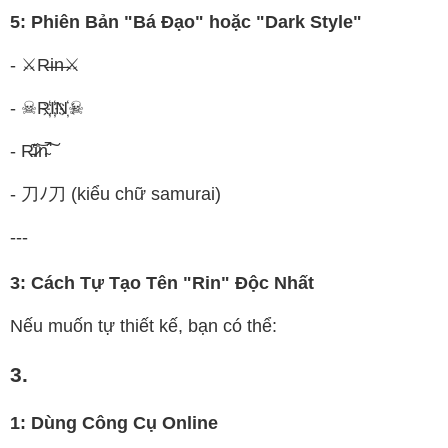
5: Phiên Bản "Bá Đạo" hoặc "Dark Style"
- ⚔R̶i̶n̶⚔
- ☠R҉I҉N҉☠
- R̵͊̔i̷̎͝n̴̚͠
- 刀ﾉ刀 (kiểu chữ samurai)
---
3: Cách Tự Tạo Tên "Rin" Độc Nhất
Nếu muốn tự thiết kế, bạn có thể:
3.
1: Dùng Công Cụ Online