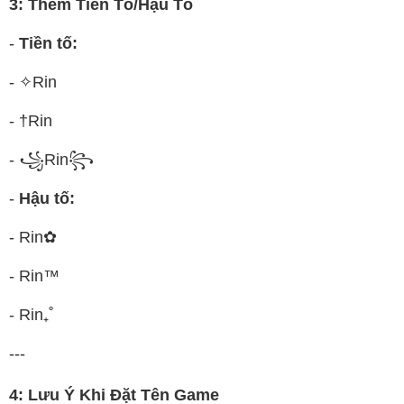
3: Thêm Tiền Tố/Hậu Tố
-
Tiền tố:
- ✧Rin
- †Rin
- ꧁Rin꧂
-
Hậu tố:
- Rin✿
- Rin™
- Rin₊˚
---
4: Lưu Ý Khi Đặt Tên Game