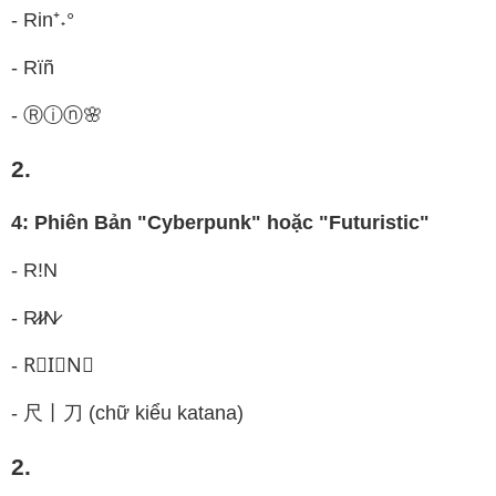
- Rin⁺˖°
- Rïñ
- Ⓡⓘⓝ🌸
2.
4: Phiên Bản "Cyberpunk" hoặc "Futuristic"
- R!N
- R̷I̷N̷
- R⃟I⃟N⃟
- 尺丨刀 (chữ kiểu katana)
2.