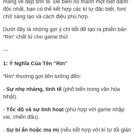
mang vẻ đẹp tinh tế. Để biến nó thành một biệt danh
độc nhất, bạn có thể kết hợp các kí tự đặc biệt, font
chữ sáng tạo và cách điệu phù hợp.
Dưới đây là những gợi ý chi tiết để tạo ra phiên bản
"Rin" chất lừ cho game thủ!
---
1: Ý Nghĩa Của Tên "Rin"
"Rin" thường gợi liên tưởng đến:
-
Sự nhẹ nhàng, tinh tế
(phổ biến trong văn hóa
Nhật).
-
Tốc độ và sự linh hoạt
(phù hợp với game nhập
vai, chiến đấu).
-
Sự bí ẩn hoặc ma mị
(nếu kết hợp với kí tự tối giản