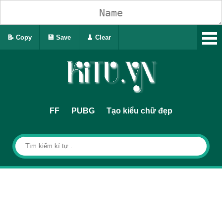
📝 Copy
💾 Save
🧹 Clear
FF
PUBG
Tạo kiểu chữ đẹp