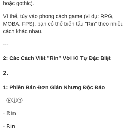
hoặc gothic).
Vì thế, tùy vào phong cách game (ví dụ: RPG,
MOBA, FPS), bạn có thể biến tấu "Rin" theo nhiều
cách khác nhau.
---
2: Các Cách Viết "Rin" Với Kí Tự Đặc Biệt
2.
1: Phiên Bản Đơn Giản Nhưng Độc Đáo
- Ⓡⓘⓝ
- ℝ𝕚𝕟
- 𝖱𝗂𝗇