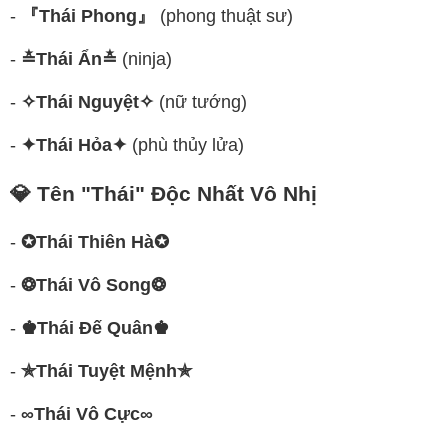
-
『Thái Phong』
(phong thuật sư)
-
≛Thái Ẩn≛
(ninja)
-
✧Thái Nguyệt✧
(nữ tướng)
-
✦Thái Hỏa✦
(phù thủy lửa)
💎 Tên "Thái" Độc Nhất Vô Nhị
-
✪Thái Thiên Hà✪
-
❂Thái Vô Song❂
-
♚Thái Đế Quân♚
-
✯Thái Tuyệt Mệnh✯
-
∞Thái Vô Cực∞