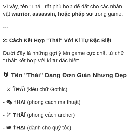
Vì vậy, tên "Thái" rất phù hợp để đặt cho các nhân
vật
warrior, assassin, hoặc pháp sư
trong game.
---
2: Cách Kết Hợp "Thái" Với Kí Tự Đặc Biệt
Dưới đây là những gợi ý tên game cực chất từ chữ
"Thái" kết hợp với kí tự đặc biệt:
🔰 Tên "Thái" Dạng Đơn Giản Nhưng Đẹp
- ⚔️
ŤĦÁĨ
(kiểu chữ Gothic)
- 🎭
†HΛI
(phong cách ma thuật)
- 🏹
ŦĦÃĨ
(phong cách archer)
- 👑
ŤHΔI
(dành cho quý tộc)