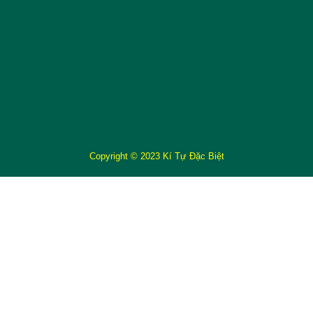
Copyright © 2023 Kí Tự Đặc Biệt