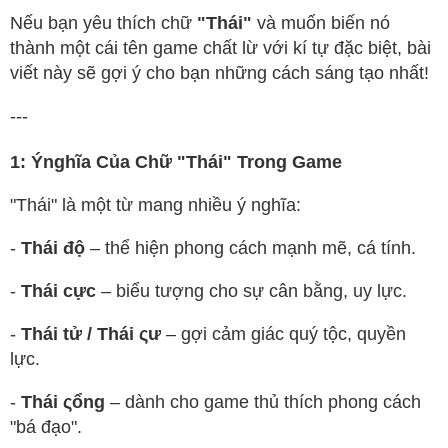
Nếu bạn yêu thích chữ
"Thái"
và muốn biến nó
thành một cái tên game chất lừ với kí tự đặc biệt, bài
viết này sẽ gợi ý cho bạn những cách sáng tạo nhất!
---
1: Ýnghĩa Của Chữ "Thái" Trong Game
"Thái" là một từ mang nhiều ý nghĩa:
-
Thái độ
– thể hiện phong cách mạnh mẽ, cá tính.
-
Thái cực
– biểu tượng cho sự cân bằng, uy lực.
-
Thái tử / Thái ςư
– gợi cảm giác quý tộc, quyền
lực.
-
Thái ςổng
– dành cho game thủ thích phong cách
"bá đạo".