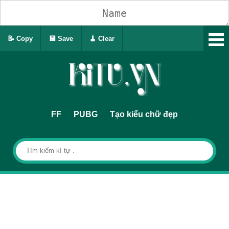
📝 Copy
💾 Save
🧹 Clear
FF
PUBG
Tạo kiểu chữ đẹp