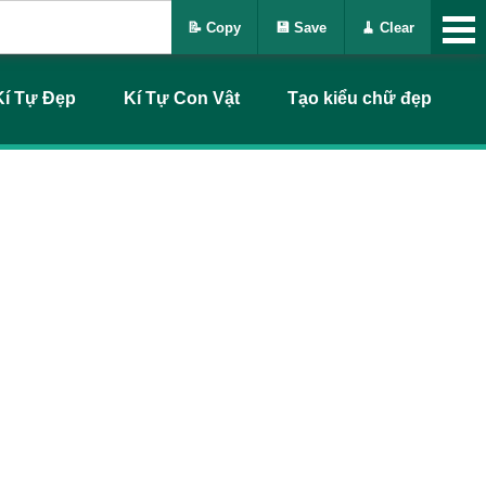
📝 Copy
💾 Save
🧹 Clear
Kí Tự Đẹp
Kí Tự Con Vật
Tạo kiểu chữ đẹp