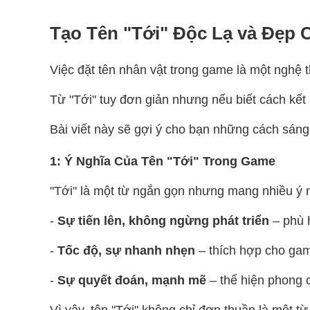
Tạo Tên "Tới" Độc Lạ và Đẹp 
Việc đặt tên nhân vật trong game là một nghệ t
Từ "Tới" tuy đơn giản nhưng nếu biết cách kết
Bài viết này sẽ gợi ý cho bạn những cách sáng 
1: Ý Nghĩa Của Tên "Tới" Trong Game
"Tới" là một từ ngắn gọn nhưng mang nhiều ý 
-
Sự tiến lên, không ngừng phát triển
– phù 
-
Tốc độ, sự nhanh nhẹn
– thích hợp cho gam
-
Sự quyết đoán, mạnh mẽ
– thể hiện phong 
Vì vậy, tên "Tới" không chỉ đơn thuần là một từ