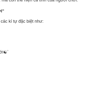
ới"
các kí tự đặc biệt như:
ới☯`