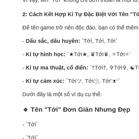
2: Cách Kết Hợp Kí Tự Đặc Biệt Với Tên "T
Để tên game trở nên độc đáo, bạn có thể thêm 
-
Dấu sắc, dấu huyền:
`Tớí, Tớì, Tới`
-
Kí tự hình học:
`★Tới★, ♛Tới♛, ✧Tới✧`
-
Kí tự ma thuật, cổ điển:
`†Tới†, ✞Tới✞, ☯T
-
Kí tự cảm xúc:
`Tớiツ, Tới㋡, Tớiᵔᴥᵔ`
Dưới đây là một số ví dụ cụ thể:
🔹 Tên "Tới" Đơn Giản Nhưng Đẹp
- `Tớí`
- `Tớì`