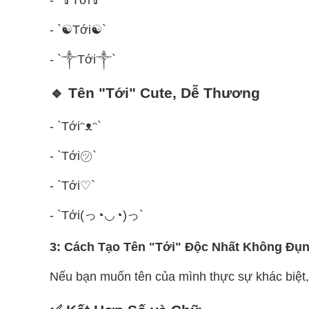
- `✞Tới✞`
- `☯Tới☯`
- `༒Tới༒`
🔹 Tên "Tới" Cute, Dễ Thương
- `Tớiᵔᴥᵔ`
- `Tới㋡`
- `Tới♡`
- `Tới(っ◔◡◔)っ`
3: Cách Tạo Tên "Tới" Độc Nhất Không Đụ
Nếu bạn muốn tên của mình thực sự khác biệt,