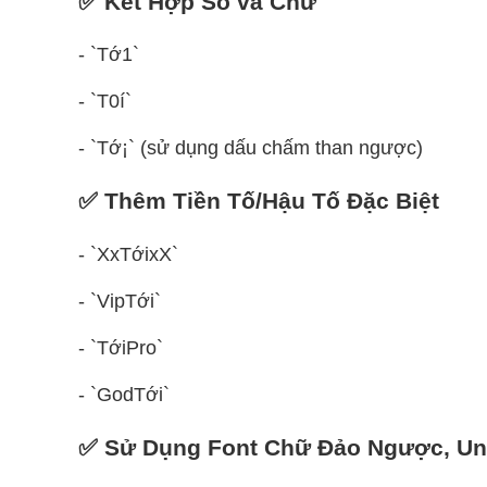
✅ Kết Hợp Số và Chữ
- `Tớ1`
- `T0í`
- `Tớ¡` (sử dụng dấu chấm than ngược)
✅ Thêm Tiền Tố/Hậu Tố Đặc Biệt
- `XxTớixX`
- `VipTới`
- `TớiPro`
- `GodTới`
✅ Sử Dụng Font Chữ Đảo Ngược, Uni