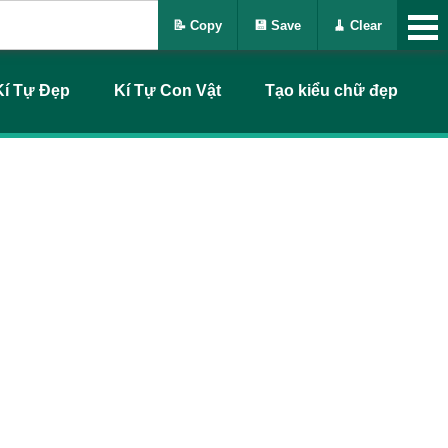
📝 Copy
💾 Save
🧹 Clear
Kí Tự Đẹp
Kí Tự Con Vật
Tạo kiểu chữ đẹp