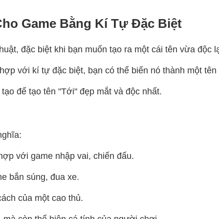
Cho Game Bằng Kí Tự Đặc Biệt
huật, đặc biệt khi bạn muốn tạo ra một cái tên vừa độc l
 hợp với kí tự đặc biệt, bạn có thể biến nó thành một t
tạo để tạo tên "Tới" đẹp mắt và độc nhất.
nghĩa:
hợp với game nhập vai, chiến đấu.
e bắn súng, đua xe.
cách của một cao thủ.
, mà còn thể hiện cá tính của người chơi.