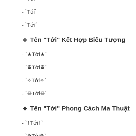
- `Tóî`
- `Tớï`
🔹 Tên "Tới" Kết Hợp Biểu Tượng
- `★Tới★`
- `♛Tới♛`
- `✧Tới✧`
- `☠Tới☠`
🔹 Tên "Tới" Phong Cách Ma Thuật
- `†Tới†`