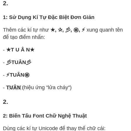
2.
1: Sử Dụng Kí Tự Đặc Biệt Đơn Giản
Thêm các kí tự như
★, ✰, 彡, ㊙, ⚡
xung quanh tên
để tạo điểm nhấn:
-
★T U Â N★
-
彡TUÂN彡
-
⚡TUÂN㊙
-
T҉U҉Â҉N҉
(hiệu ứng "lửa cháy")
2.
2: Biến Tấu Font Chữ Nghệ Thuật
Dùng các kí tự Unicode để thay thế chữ cái: