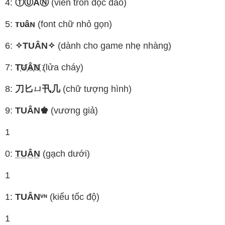
4:
ⓉⓊÂⓃ
(viền tròn độc đáo)
5:
ᴛᴜâɴ
(font chữ nhỏ gọn)
6:
✧TUÂN✧
(dành cho game nhẹ nhàng)
7:
T҉U҉Â҉N҉
(lửa cháy)
8:
刀匕ㄩ卂几
(chữ tượng hình)
9:
TUÂN♚
(vương giả)
1
0:
T̲U̲Â̲N̲
(gạch dưới)
1
1:
TUÂNᵛᶰ
(kiểu tốc độ)
1