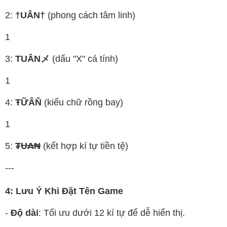
2:
†UÂN†
(phong cách tâm linh)
1
3:
TUÂNメ
(dấu "X" cá tính)
1
4:
ŦỮÂŇ
(kiểu chữ rồng bay)
1
5:
₮Ʉ₳₦
(kết hợp kí tự tiền tệ)
---
4: Lưu Ý Khi Đặt Tên Game
-
Độ dài
: Tối ưu dưới 12 kí tự để dễ hiển thị.