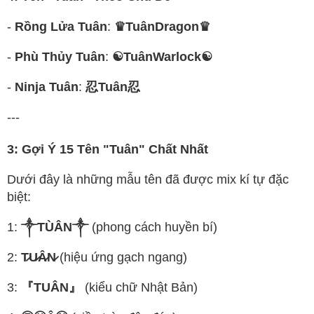
-
Rồng Lửa Tuân
:
♛TuânDragon♛
-
Phù Thủy Tuân
:
☯TuânWarlock☯
-
Ninja Tuân
:
忍Tuân忍
---
3: Gợi Ý 15 Tên "Tuân" Chất Nhất
Dưới đây là những mẫu tên đã được mix kí tự đặc
biệt:
1:
༒TÙÂN༒
(phong cách huyền bí)
2:
T̷U̷Â̷N̷
(hiệu ứng gạch ngang)
3:
『TUÂN』
(kiểu chữ Nhật Bản)