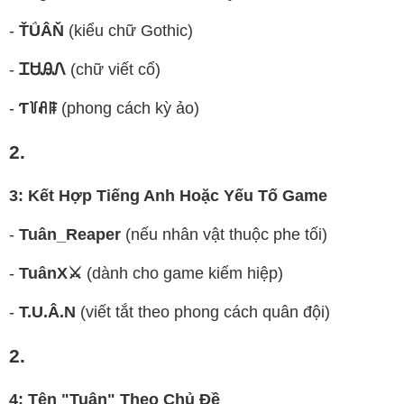
-
ŤǗÂŇ
(kiểu chữ Gothic)
-
ᏆᏌᎯᏁ
(chữ viết cổ)
-
Ƭ꒦ꋬꁹ
(phong cách kỳ ảo)
2.
3: Kết Hợp Tiếng Anh Hoặc Yếu Tố Game
-
Tuân_Reaper
(nếu nhân vật thuộc phe tối)
-
TuânX⚔️
(dành cho game kiếm hiệp)
-
T.U.Â.N
(viết tắt theo phong cách quân đội)
2.
4: Tên "Tuân" Theo Chủ Đề