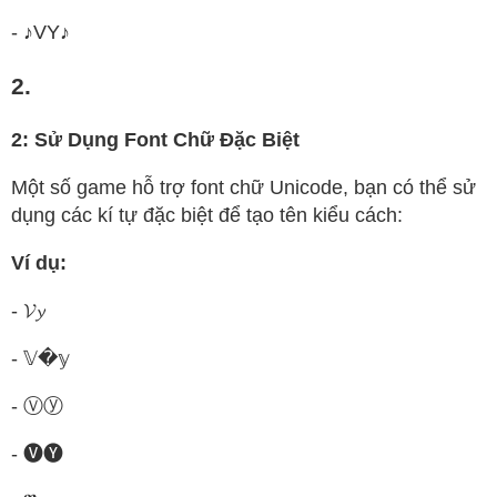
- ♪VY♪
2.
2: Sử Dụng Font Chữ Đặc Biệt
Một số game hỗ trợ font chữ Unicode, bạn có thể sử
dụng các kí tự đặc biệt để tạo tên kiểu cách:
Ví dụ:
- 𝓥𝔂
- 𝕍�𝕪
- Ⓥⓨ
- 🅥🅨