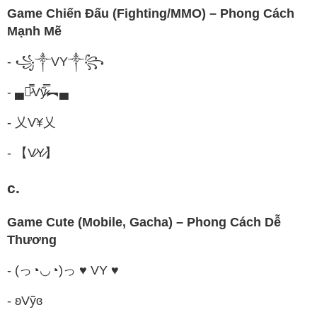
Game Chiến Đấu (Fighting/MMO) – Phong Cách
Mạnh Mẽ
- ꧁༒VY༒꧂
- ▄︻̷̿Vỹ̷̿︻▄
- 乂V¥乂
- 【V̷Y̷】
c.
Game Cute (Mobile, Gacha) – Phong Cách Dễ
Thương
- (っ◔◡◔)っ ♥ VY ♥
- ʚVỹɞ