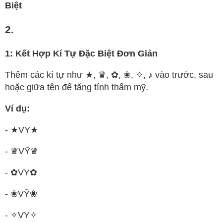
Biệt
2.
1: Kết Hợp Kí Tự Đặc Biệt Đơn Giản
Thêm các kí tự như ★, ♛, ✿, ❀, ✧, ♪ vào trước, sau
hoặc giữa tên để tăng tính thẩm mỹ.
Ví dụ:
- ★VY★
- ♛VỸ♛
- ✿VY✿
- ❀VỸ❀
- ✧VY✧