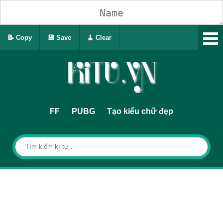
📝 Copy
💾 Save
🧹 Clear
FF
PUBG
Tạo kiểu chữ đẹp