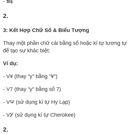
- 𝖁𝖞
2.
3: Kết Hợp Chữ Số & Biểu Tượng
Thay một phần chữ cái bằng số hoặc kí tự tương tự
để tạo sự khác biệt:
Ví dụ:
- V¥ (thay "y" bằng "¥")
- V7 (thay "y" bằng số 7)
- VΨ (sử dụng kí tự Hy Lạp)
- VᎩ (sử dụng kí tự Cherokee)
2.