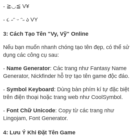
- ≧◡≦ V¥
- ૮ ˶ᵔ ᵕ ᵔ˶ ა VY
3: Cách Tạo Tên "Vy, Vỹ" Online
Nếu bạn muốn nhanh chóng tạo tên đẹp, có thể sử
dụng các công cụ sau:
-
Name Generator
: Các trang như Fantasy Name
Generator, Nickfinder hỗ trợ tạo tên game độc đáo.
-
Symbol Keyboard
: Dùng bàn phím kí tự đặc biệt
trên điện thoại hoặc trang web như CoolSymbol.
-
Font Chữ Unicode
: Copy từ các trang như
Lingojam, Font Generator.
4: Lưu Ý Khi Đặt Tên Game