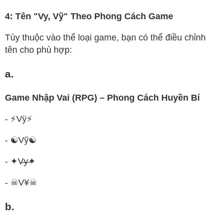
4: Tên "Vy, Vỹ" Theo Phong Cách Game
Tùy thuộc vào thể loại game, bạn có thể điều chỉnh
tên cho phù hợp:
a.
Game Nhập Vai (RPG) – Phong Cách Huyền Bí
- ⚡Vÿ⚡
- ☯Vỹ☯
- ✦V̶y̶✦
- ☠V¥☠
b.