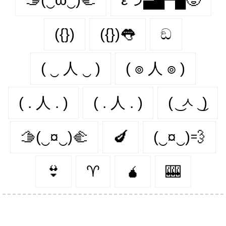
({})
({})👅
ඞ
( ‿ 人 ‿ )
( ๏ 人 ๏ )
( . 人 . )
( . 人 . )
( ͜ ㅅ ͜ )
🫱(‿¤‿)🫲
🍆
(‿¤‿)💨
👙
♈
🧉
🎰