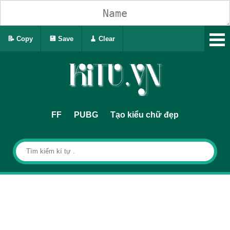
📝 Copy
💾 Save
🧹 Clear
FF
PUBG
Tạo kiểu chữ đẹp