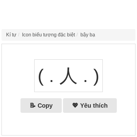
Kí tự
Icon biểu tượng đặc biệt
bậy bạ
( . 人 . )
📝 Copy
💖 Yêu thích