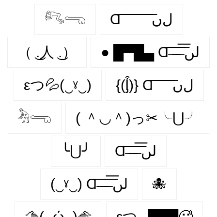
𓀐𓂸
Ɑ͞ ͞ ͞ ͞ ͞ ͞ ͞ ͞ لﮞ
（ ͜.人 ͜.）
● █▀█▄ Ɑ͞ ̶͞ ̶͞ ̶͞ لں͞
εつ💦(‿ˠ‿)
{(ᶅ͒)} Ɑ͞ ͞ ͞ ͞ ͞ ﻝﮞ
𓀓𓂸
( ＾◡＾)っ✂╰⋃╯
╰⋃╯
Ɑ͞ ̶͞ ̶͞ ̶͞ لں͞
(‿ˠ‿) Ɑ͞ ̶͞ ̶͞ ̶͞ لں͞
🐙
🫱(‿ώ‿)🫲
εつ▄█▀█🥵