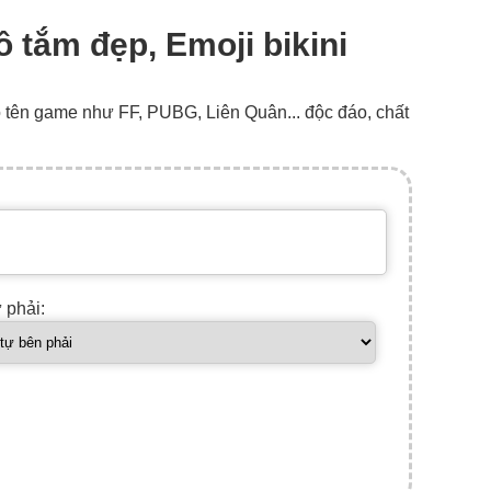
đồ tắm đẹp, Emoji bikini
o tên game như FF, PUBG, Liên Quân... độc đáo, chất
ự phải: