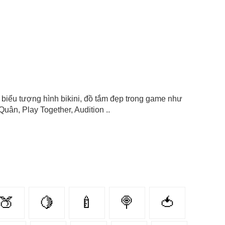
con biểu tượng hình bikini, đồ tắm đẹp trong game như
uân, Play Together, Audition ..
🍑
🍋
🍼
🍭
🍅