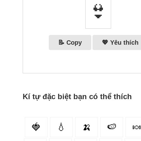
👙
📝 Copy
💖 Yêu thích
Kí tự đặc biệt bạn có thể thích
🍓
💧
🍌
🍉
