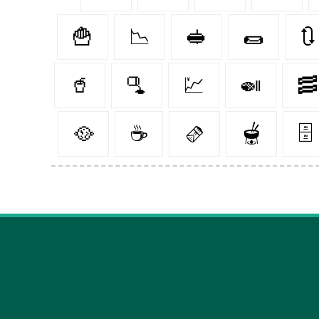
🍟
📉
🥪
🌯
🔃
🥤
🫗
💹
🍛
🥓
🥘
☕
🫔
🫕
🗄️