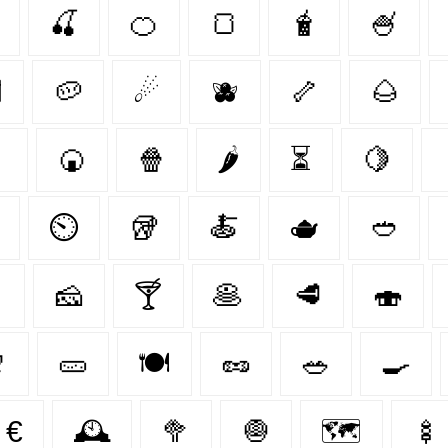
🍒
🍊
🍞
🧋
🍧

🥔
☄
🫐
🦴
🌰

🍘
🍿
🌶
⏳
🍋‍
⏲️
🥡
🍝
🫖
🥙

🧀
🍸
🥞
🥩
🍣

🥒
🍽️
🥜
🥗
🍳
€
🕰️
🥦
🧅
🗺️
🍢