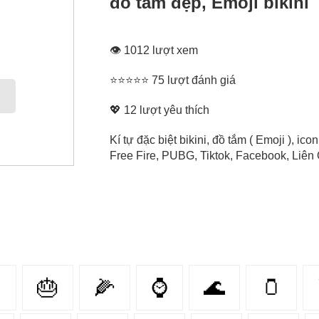
đồ tắm đẹp, Emoji bikini
👁 1012 lượt xem
⭐⭐⭐⭐⭐ 75 lượt đánh giá
💖
12
lượt yêu thích
Kí tự đặc biệt bikini, đồ tắm ( Emoji ), i
Free Fire, PUBG, Tiktok, Facebook, Liên Q

🎂
🌽
⌚
🌊
🫙