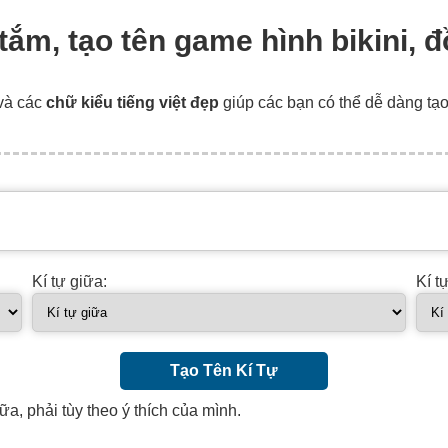
ồ tắm, tạo tên game hình bikini, 
và các
chữ kiểu tiếng việt đẹp
giúp các bạn có thể dễ dàng tạ
Kí tự giữa:
Kí t
Tạo Tên Kí Tự
ữa, phải tùy theo ý thích của mình.