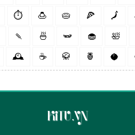
⏱️
🍮
🥧
🍕
🗾
🍡
🍜
🫛
🧁
🛀
🕰
☕️
🥋
🍍
🥥