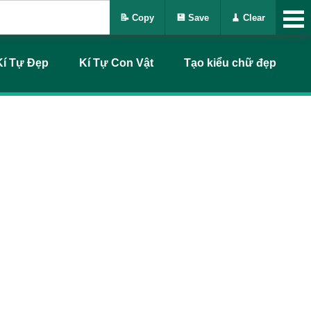
📝 Copy
💾 Save
🧹 Clear
Kí Tự Đẹp
Kí Tự Con Vật
Tạo kiểu chữ đẹp