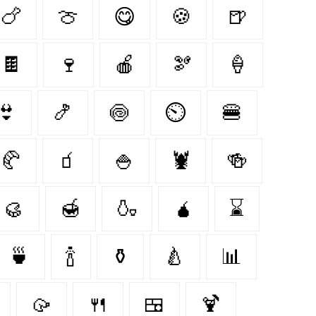
🍗
🍈
😋
🍪
🍺
🍫
🍷
🍎
🫘
🍦
👙
🍤
🍥
⏲
🍔
🥐
🧃
🍚
🦞
🍻
🥮
🍯
🍶
🧉
⌛
🍵
🍾
⚱️
🍐
📊
🥠
🍴
🍱
🍹