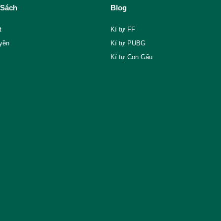
 Sách
Blog
t
Kí tự FF
yền
Kí tự PUBG
Kí tự Con Gấu