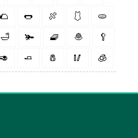
🌮
🌭
🍖
🩱
🫓
🛁
🫚
🧇
🧆
🥄
🥑
🧈
🧂
🥢
🧊