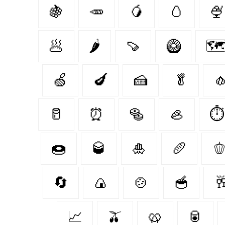
🍇
🥕
🥭
🥚
🍨
🥟
🌶️
🍠
🥝

🍏
🍆
🍰
🥬

🥛
⏰
🥯
🦪
⏱
🍩
🥃
🎍
🥖

🔄
🍙
🍲
🥣

📈
🫒
🥨
🥫