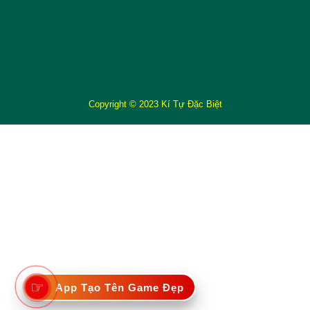
Copyright © 2023 Kí Tự Đặc Biệt
☞
App Tạo Tên Game Đẹp