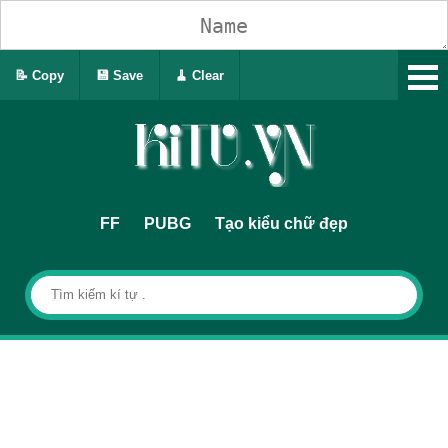
📝 Copy
💾 Save
🧹 Clear
FF
PUBG
Tạo kiểu chữ đẹp