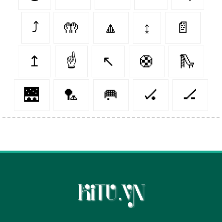
⤴
🤲
🔼
↨
📄
↥
☝
↖
🛟
🛝
🌉
🏸
🥅
🏑
🏒