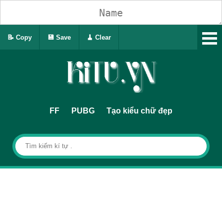
📝 Copy
💾 Save
🧹 Clear
FF
PUBG
Tạo kiểu chữ đẹp