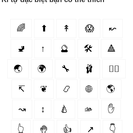
🌈
⬆
↟
😱
↜
🚽
↑
🔮
🛠
🔺
🌏
🌍
🔧
🩰
🏳️‍🌈
↸
❦
📿
🌐
🌎
↝
↕
🍐
🫴
✋
👆
🤚
👍
↗
👇