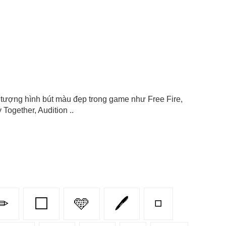
ểu tượng hình bút màu đẹp trong game như Free Fire,
Together, Audition ..
✏
⬜
🩵
🖊
◽