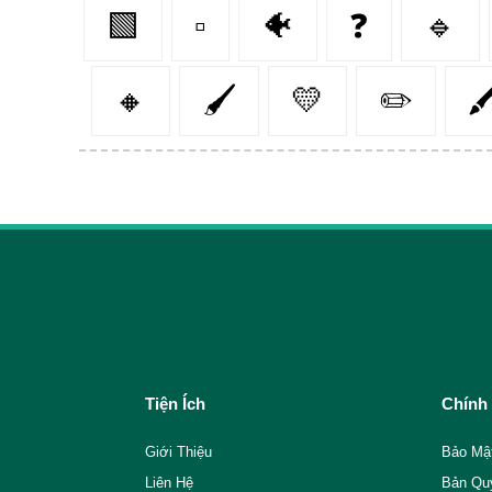
🟩
▫
🐠
❓
🔹
🔸
🖌️
💛
✏️

Tiện Ích
Chính
Giới Thiệu
Bảo Mậ
Liên Hệ
Bản Qu