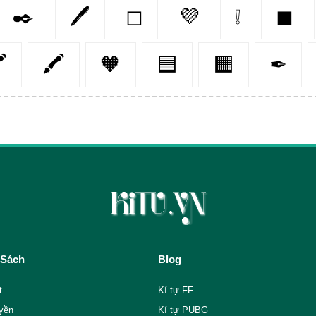
✒️
🖊️
◻
💜
❕
◼

🖍️
🧡
🟦
🟧
✒
 Sách
Blog
t
Kí tự FF
yền
Kí tự PUBG