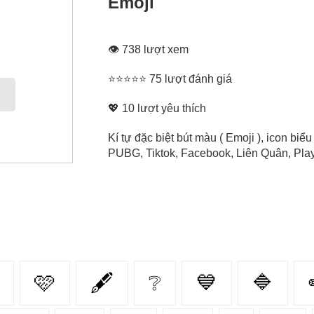
Emoji
👁 738 lượt xem
⭐⭐⭐⭐⭐ 75 lượt đánh giá
💖
10
lượt yêu thích
Kí tự đặc biệt bút màu ( Emoji ), icon bi
PUBG, Tiktok, Facebook, Liên Quân, Play 
🩷
🖋
❔
💙
🔷