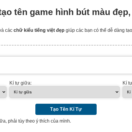
, tạo tên game hình bút màu đẹp,
và các
chữ kiểu tiếng việt đẹp
giúp các bạn có thể dễ dàng tạ
Kí tự giữa:
Kí t
Tạo Tên Kí Tự
ữa, phải tùy theo ý thích của mình.