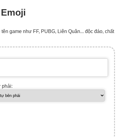
 Emoji
o tên game như FF, PUBG, Liên Quân... độc đáo, chất
ự phải: