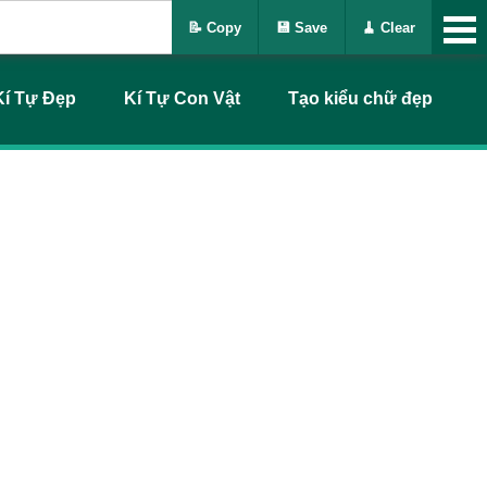
📝 Copy
💾 Save
🧹 Clear
Kí Tự Đẹp
Kí Tự Con Vật
Tạo kiểu chữ đẹp