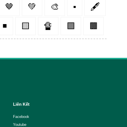
🤎
💚
🎨
▪
🖋️
◾
🟨
🔏
🟪
🟫
Liên Kết
Facebook
Youtube