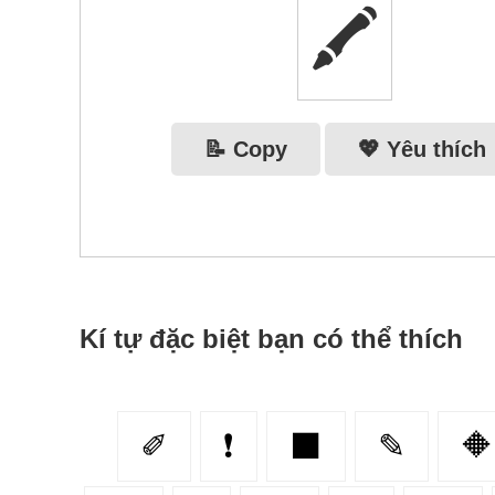
🖍️
📝 Copy
💖 Yêu thích
Kí tự đặc biệt bạn có thể thích
✐
❗
⬛
✎
🔶