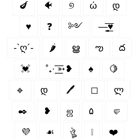
🍆
🐠
୭
ώ
დ
♥︎
❓
༻
—̳͟͞͞♥
-`ღ´-
🌶
ൠ
ఌ︎
ద
💓
˚₊· ͟͟͞͞➳❥
♠️
🍋‍
🔹
დ
🖊️
◻
ლ
✒️
❥
ஜ
۵
🤛
💜
☙
ঔৣ
❕
❤️‍