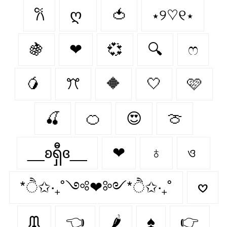
𐙚
ღ
🍅
⋆୨♡୧⋆
🍇
❤︎
💞
🔍
ෆ
🥭
ꔫ
🔶
🤍
🩷
🍒
🍊
😍
🍈
__ʚရှီɞ__
❤
♁
ও
*ੈ✩‧₊˚༺❤︎༻*ੈ✩‧₊˚
𖹭
ᙢ
👈
🌶️
♠
👉