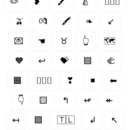
✏️
❥
🖍
🍐
👨‍❤️‍👨
🫒
💏
🖍️
❧
↙
💌
☚
♉︎
👆
🗺️
🧡
↩
💝
🟦
🫲
🟧
👩‍❤️‍👩
❣
◾
⬅
👇
🟨
↰
↫
↞
↤
🟪
🇹🇱
↲
↖