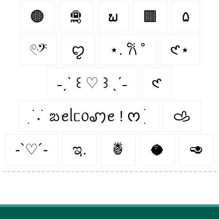
🟤
🛅
ພ
🟫
۵
𓏲ּ𝄢
ꨄ︎
⋆. 𐙚 ˚
𑣲⋆
˗ˏˋ ꒰ ♡ ꒱ ˎˊ˗
𑣲
ִ ࣪ ˖ ࣪ ᨰꫀᥣᥴ᥆ꩇꫀ ! ᰔ ִ ׄ
𐚁
-`♡´-
ಇ.
🍍
🥥
🥑