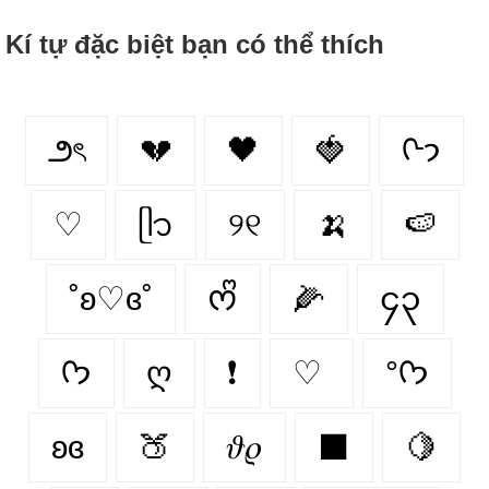
Kí tự đặc biệt bạn có thể thích
౨ৎ
💔
🖤
🍓
ᢉ𐭩
♡
ᥫ᭡
୨୧
🍌
🍉
˚ʚ♡ɞ˚
ᰔᩚ
🌽
၄၃
ᡣ𐭩
ღ
❗
♡
°ᡣ𐭩
ʚɞ
🍑
𝜗𝜚
⬛
🍋