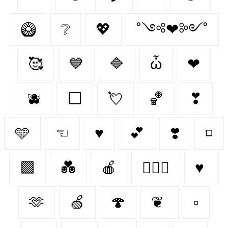
🥝
❔
💖
˚༺❤︎༻˚
🥰
💙
🔷
ὦ
❤︎‬
🫐
⬜
💘
🏀
❣
🩵
☜
♥
💕
❣️
◽
🟩
💑
🍎
👩‍❤️‍👨
♥
🫶
🍏
🍄‍
❦
▫