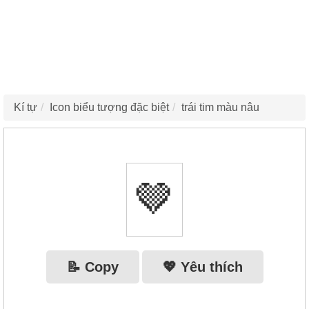
Kí tự
Icon biểu tượng đặc biệt
trái tim màu nâu
🤎
📝 Copy
💖 Yêu thích