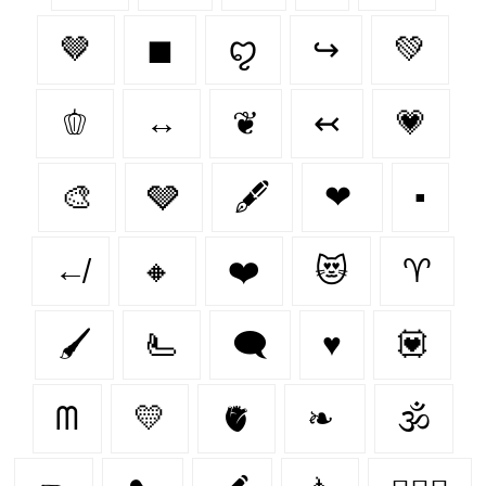
🤎
◼
ꨄ
↪
💚
🫑
↔
❦
↢
💗
🎨
🩶
🖋️
❤
▪
↚
🔸
❤️
😻
♈︎
🖌️
🫷
🗨
♥️
💟
ᗰ
💛
🫀
❧
🕉