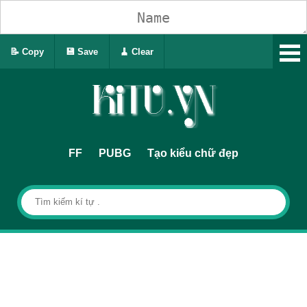
📝 Copy
💾 Save
🧹 Clear
FF
PUBG
Tạo kiểu chữ đẹp