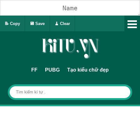
📝 Copy
💾 Save
🧹 Clear
FF
PUBG
Tạo kiểu chữ đẹp