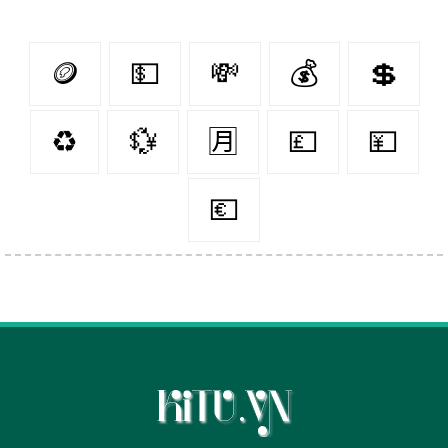
🪙
💵
💸
💰
💲
♻️
💱
🈷
💷
💴
💶