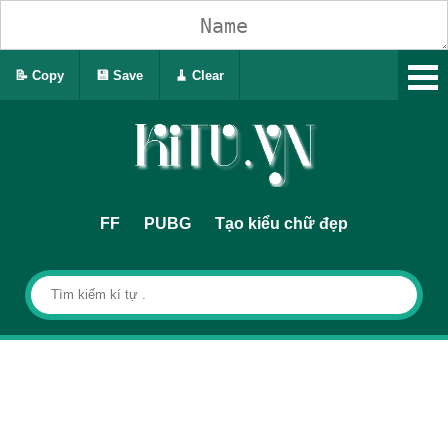
📝 Copy
💾 Save
🧹 Clear
FF
PUBG
Tạo kiểu chữ đẹp