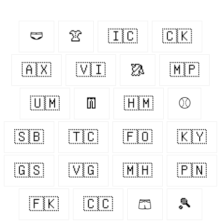
🩲
👚
🇮🇨
🇨🇰
🇦🇽
🇻🇮
🥻
🇲🇵
🇺🇲
👖
🇭🇲
⚾️
🇸🇧
🇹🇨
🇫🇴
🇰🇾
🇬🇸
🇻🇬
🇲🇭
🇵🇳
🇫🇰
🇨🇨
🩳
🎾