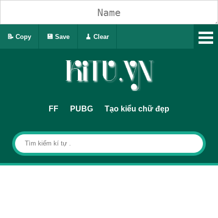
📝 Copy
💾 Save
🧹 Clear
FF
PUBG
Tạo kiểu chữ đẹp