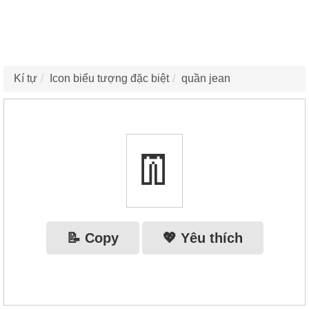
Kí tự
Icon biểu tượng đặc biệt
quần jean
👖
📝 Copy
💖 Yêu thích