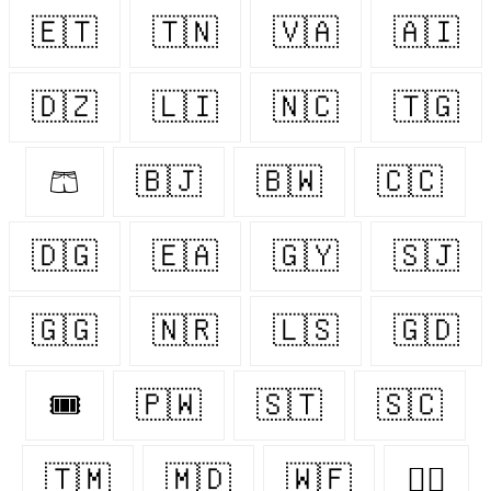
🇪🇹
🇹🇳
🇻🇦
🇦🇮
🇩🇿
🇱🇮
🇳🇨
🇹🇬
🩳
🇧🇯
🇧🇼
🇨🇨
🇩🇬
🇪🇦
🇬🇾
🇸🇯
🇬🇬
🇳🇷
🇱🇸
🇬🇩
🎟
🇵🇼
🇸🇹
🇸🇨
🇹🇲
🇲🇩
🇼🇫
👨‍⚖️