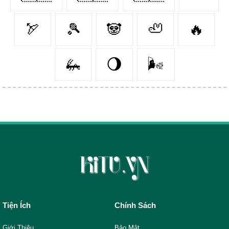
🏹
🎾
🐼
🦥
🔥
🦗
🌖
🌬️
Tiện Ích
Chính Sách
Giới Thiệu
Bảo Mật