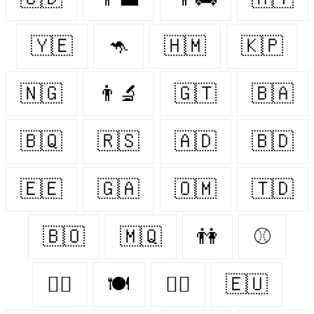
🇾🇪
🦘
🇭🇲
🇰🇵
🇳🇬
👨‍🔬
🇬🇹
🇧🇦
🇧🇶
🇷🇸
🇦🇩
🇧🇩
🇪🇪
🇬🇦
🇴🇲
🇹🇩
🇧🇴
🇲🇶
👫
⚾️
👨‍✈️
🍽
👨‍⚕️
🇪🇺