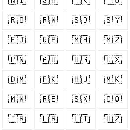
🇳🇮
🇸🇭
🇹🇰
🇹🇴
🇷🇴
🇷🇼
🇸🇩
🇸🇾
🇫🇯
🇬🇵
🇲🇭
🇲🇿
🇵🇳
🇦🇴
🇧🇬
🇨🇽
🇩🇲
🇫🇰
🇭🇺
🇲🇰
🇲🇼
🇷🇪
🇸🇽
🇨🇶
🇮🇷
🇱🇷
🇱🇹
🇺🇿