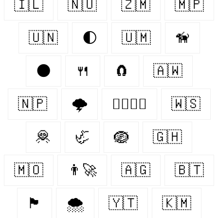
🇮🇱
🇳🇺
🇿🇲
🇲🇵
🇺🇳
🌓
🇺🇲
🦮
🌑
🍴
🧲
🇦🇼
🇳🇵
🌩️
👨‍❤️‍💋‍👨
🇼🇸
🦧
🦏
🪺
🇬🇭
🇲🇴
👨‍🚀
🇦🇬
🇧🇹
🏴󠁧󠁢󠁥󠁮󠁧󠁿
🌨️
🇾🇹
🇰🇲