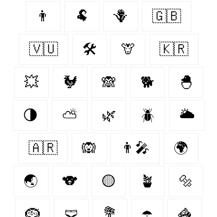
👨
🐏
🪻
🇬🇧
🇻🇺
🛠
🦒
🇰🇷
💥
🐓
🙈
🐕
🐣
🌗
⛅
🌿
🪲
🌥️
🇦🇷
🙉
👨‍🎤
🌍
🌏
🐨
🟡
🪴
🔩
🪹
🩲
💐
☂️
🦓