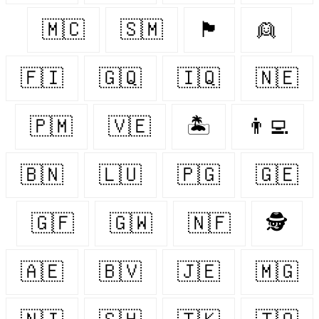
🇲🇨
🇸🇲
🏴󠁧󠁢󠁷󠁬󠁳󠁿
👱‍
🇫🇮
🇬🇶
🇮🇶
🇳🇪
🇵🇲
🇻🇪
🏝
👨‍💻
🇧🇳
🇱🇺
🇵🇬
🇬🇪
🇬🇫
🇬🇼
🇳🇫
🕵️
🇦🇪
🇧🇻
🇯🇪
🇲🇬