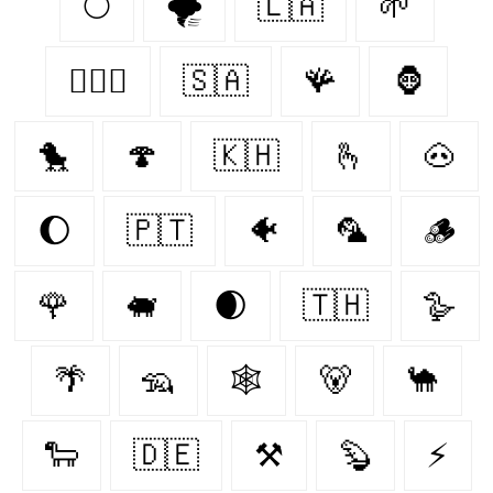
🌕
🌪️
🇱🇦
🌱
👩‍❤️‍👨
🇸🇦
🪸
🦍
🐤
🍄‍
🇰🇭
🫰
🐽
🌔
🇵🇹
🐠
🦜
🪵
🌹
🐖
🌒
🇹🇭
🪿
🌴
🦡
🕸️
🐻
🐪
🐑
🇩🇪
⚒
🦫
⚡