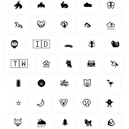
🐲
🦇
🐇
☁️
🦋
🦦
🐯
🦚
🦟
⛈
🧔
🇮🇩
🐊
🪰
🐿️
🇹🇼
🌼
🐈‍
🦝
🦄
🐛
🌚
🎋
🐷
🦩
⭐
🌙
🐻‍
🫢
🐥
🦊
🌦️
🌲
🐔
🪨