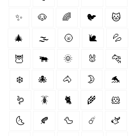
✨
🐶
🌈
🐦‍
🐱
🎄
🌫️
🌝
🐌
💦
🦉
🐃
🌞
🐰
🐆
❄️
🐙
🐴
🌛
🐬
🪱
🪳
🐈
🌾
🐹
🌜
🍂
🦆
☄️
🫏