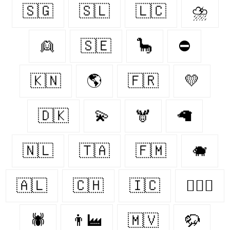
🇸🇬
🇸🇱
🇱🇨
⛈️
👱
🇸🇪
🦕
⛔
🇰🇳
🌎
🇫🇷
💛
🇩🇰
💫
🫎
🦙
🇳🇱
🇹🇦
🇫🇲
🐗
🇦🇱
🇨🇭
🇮🇨
👨‍❤️‍👨
🕷️
👨‍🏭
🇲🇻
🦬