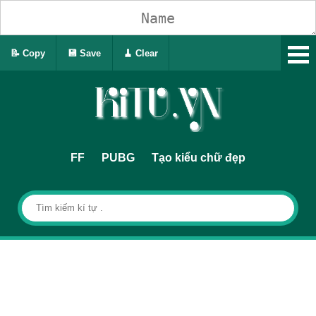
📝 Copy
💾 Save
🧹 Clear
FF
PUBG
Tạo kiểu chữ đẹp