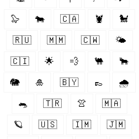
🦭
🐄
🇨🇦
🦞
🐩
🇷🇺
🇲🇲
🇨🇼
🌤️
🇨🇮
🌟
💨
🐫
🐂
🐘
🎍
🇧🇾
👞
🌧️
🐀
🇹🇷
👚
🇲🇦
🪐
🇺🇸
🇮🇲
🇯🇲