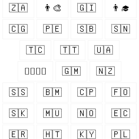
🇿🇦
👨‍🎨
🇬🇮
👨‍🎓
🇨🇬
🇵🇪
🇸🇧
🇸🇳
🇹🇨
🇹🇹
🇺🇦
👩‍❤️‍💋‍👨
🇬🇲
🇳🇿
🇸🇸
🇧🇲
🇨🇵
🇫🇴
🇸🇰
🇲🇺
🇳🇴
🇪🇨
🇪🇷
🇭🇹
🇰🇾
🇵🇱