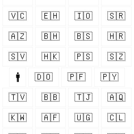
🇻🇨
🇪🇭
🇮🇴
🇸🇷
🇦🇿
🇧🇭
🇧🇸
🇭🇷
🇸🇻
🇭🇰
🇵🇸
🇸🇿
🚹
🇩🇴
🇵🇫
🇵🇾
🇹🇻
🇧🇧
🇹🇯
🇦🇶
🇰🇼
🇦🇫
🇺🇬
🇨🇱