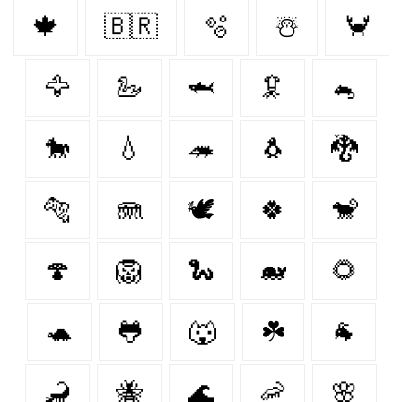
🍁
🇧🇷
🫧
☃️
🦀
🦅
🦢
🦈
🦑
🐁
🐎
💧
🦔
🐧
🐉
🐅
🪼
🕊️
🍀
🐒
🍄
🦁
🐍
🐋
🌻
🐢
🐸
🐺
☘️
🐐
🦂
🐝
🌊
🦐
🌸