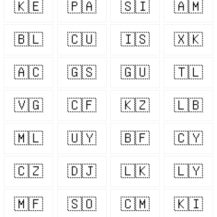
🇰🇪
🇵🇦
🇸🇮
🇦🇲
🇧🇱
🇨🇺
🇮🇸
🇽🇰
🇦🇨
🇬🇸
🇬🇺
🇹🇱
🇻🇬
🇨🇫
🇰🇿
🇱🇧
🇲🇱
🇺🇾
🇧🇫
🇨🇾
🇨🇿
🇩🇯
🇱🇰
🇱🇾
🇲🇫
🇸🇴
🇨🇲
🇰🇮