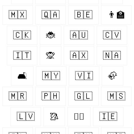
🇲🇽
🇶🇦
🇧🇪
👨‍🏫
🇨🇰
🐞
🇦🇺
🇨🇻
🇮🇹
🙊
🇦🇽
🇳🇦
🛋
🇲🇾
🇻🇮
🦣
🇲🇷
🇵🇭
🇬🇱
🇲🇸
🇱🇻
🥻
🐕‍🦺
🇮🇪