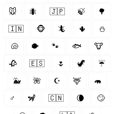
🐭
🐜
🇯🇵
🍃
🌳
🇮🇳
🐵
🦎
🌵
⛄
🐚
🐡
🐾
🐟
🐮
🥀
🇪🇸
🌷
🦖
☔
🐳
🌺
☪
🦌
🦛
♂
🦨
🇨🇳
🌘
🙄