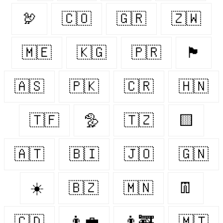
🦃
🇨🇴
🇬🇷
🇿🇼
🇲🇪
🇰🇬
🇵🇷
🏴󠁧󠁢󠁳󠁣󠁴󠁿
🇦🇸
🇵🇰
🇨🇷
🇭🇳
🇹🇫
🦤
🇹🇿
🟨
🇦🇹
🇧🇮
🇯🇴
🇬🇳
☀️
🇧🇿
🇲🇳
👖
🇨🇩
👨‍💼
👨‍🚒
🇲🇹