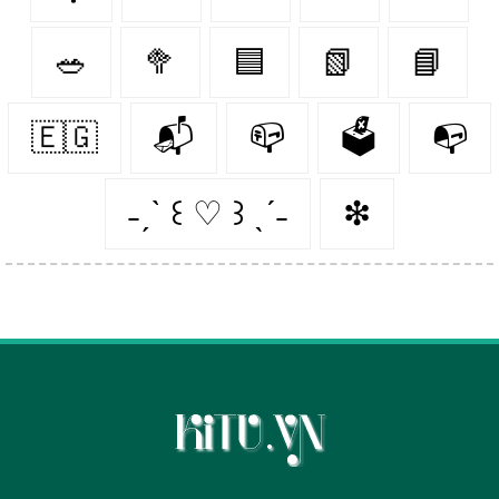
🥗
🥦
🟦
📗
📘
🇪🇬
📬
📪
🗳
📭
˗ˏˋ ꒰ ♡ ꒱ ˎˊ˗
❇