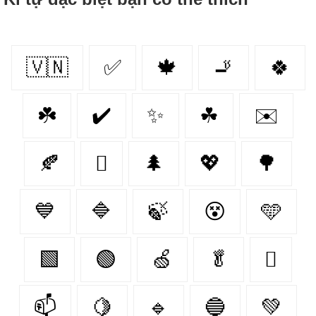
🇻🇳
✅
🍁
🚬
🍀
☘️
✔️
✨
☘
✉️
🍂
🪾
🌲
💖
🌳
💙
🔷
🍃
😵
🩵
🟩
🟢
🍏
🥬
🫜
📫
🍋‍
🔹
🔵
💚