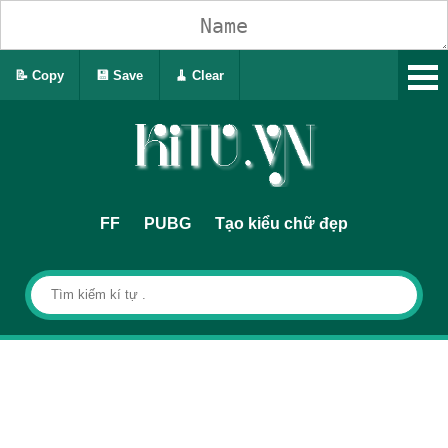
📝 Copy
💾 Save
🧹 Clear
FF
PUBG
Tạo kiểu chữ đẹp