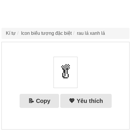
Kí tự
Icon biểu tượng đặc biệt
rau lá xanh lá
🥬
📝 Copy
💖 Yêu thích